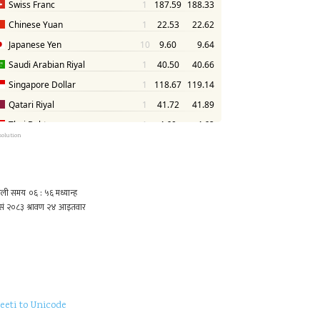
solution
eeti to Unicode