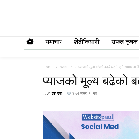
समाचार
खेतीकिसानी
सफल कृषक
Home
banner
प्याजको मूल्य बढेको बढ्यै घटने कुनै सम्भावना छ
प्याजको मूल्य बढेको ब
𓂃🖊
कृषि डेली
-
२०७६ मंसिर, १० गते