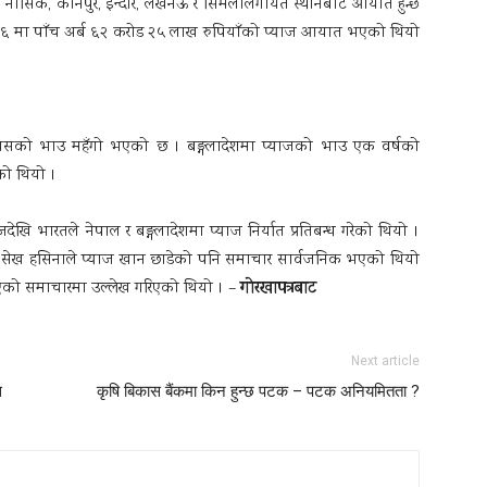
का नासिक, कानपुर, इन्दौर, लखनऊ र सिमलालगायत स्थानबाट आयात हुन्छ
/७६ मा पाँच अर्ब ६२ करोड २५ लाख रुपियाँको प्याज आयात भएको थियो
पनि यसको भाउ महँगो भएको छ । बङ्गलादेशमा प्याजको भाउ एक वर्षको
को थियो ।
भारतले नेपाल र बङ्गलादेशमा प्याज निर्यात प्रतिबन्ध गरेको थियो ।
त्री सेख हसिनाले प्याज खान छाडेको पनि समाचार सार्वजनिक भएको थियो
गाेरखापत्रबाट
ुभएको समाचारमा उल्लेख गरिएको थियो । –
Next article
स
कृषि बिकास बैंकमा किन हुन्छ पटक – पटक अनियमितता ?