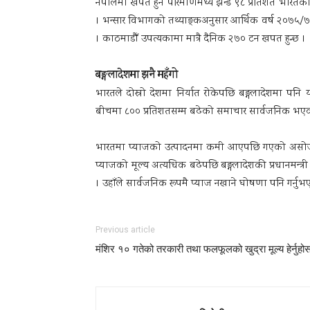
नेपालमा खपत हुने परिमाणमध्ये झन्डै ९८ प्रतिशत भारत
। भन्सार विभागको तथ्याङ्कअनुसार आर्थिक वर्ष २०७५
। काठमाडौँ उपत्यकामा मात्रै दैनिक २७० टन खपत हुन्छ ।
बङ्गलादेशमा झनै महँगो
भारतले दोस्रो देशमा निर्यात रोकेपछि बङ्गलादेशमा 
बीचमा ८०० प्रतिशतसम्म बढेको समाचार सार्वजनिक भए
भारतमा प्याजको उत्पादनमा कमी आएपछि गएको असोजदेखि 
प्याजको मूल्य अत्यधिक बढेपछि बङ्गलादेशकी प्रधानमन्
। उहाँले सार्वजनिक रूपमै प्याज नखाने घोषणा पनि गर्न
Previous article
मंशिर १० गतेको तरकारी तथा फलफूलको खुद्रा मूल्य हेर्नुहो