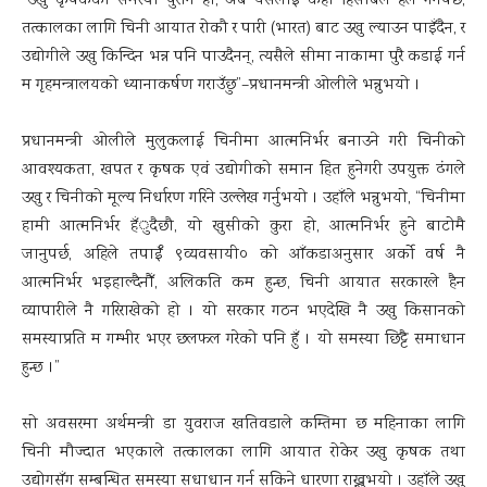
“उखु कृषकको समस्या पुरानै हो, अब यसलाई केही हिसाबले हल गर्नेपर्छ,
तत्कालका लागि चिनी आयात रोकौ र पारी (भारत) बाट उखु ल्याउन पाइँदैन, र
उद्योगीले उखु किन्दिन भन्न पनि पाउदैनन्, त्यसैले सीमा नाकामा पुरै कडाई गर्न
म गृहमन्त्रालयको ध्यानाकर्षण गराउँछु”–प्रधानमन्त्री ओलीले भन्नुभयो ।
प्रधानमन्त्री ओलीले मुलुकलाई चिनीमा आत्मनिर्भर बनाउने गरी चिनीको
आवश्यकता, खपत र कृषक एवं उद्योगीको समान हित हुनेगरी उपयुक्त ढंगले
उखु र चिनीको मूल्य निर्धारण गरिने उल्लेख गर्नुभयो । उहाँले भन्नुभयो, “चिनीमा
हामी आत्मनिर्भर हँुदैछौ, यो खुसीको कुरा हो, आत्मनिर्भर हुने बाटोमै
जानुपर्छ, अहिले तपाईँ ९व्यवसायी० को आँकडाअनुसार अर्को वर्ष नै
आत्मनिर्भर भइहाल्दैनौँ, अलिकति कम हुन्छ, चिनी आयात सरकारले हैन
व्यापारीले नै गरिराखेको हो । यो सरकार गठन भएदेखि नै उखु किसानको
समस्याप्रति म गम्भीर भएर छलफल गरेको पनि हुँ । यो समस्या छिट्टै समाधान
हुन्छ ।”
सो अवसरमा अर्थमन्त्री डा युवराज खतिवडाले कम्तिमा छ महिनाका लागि
चिनी मौज्दात भएकाले तत्कालका लागि आयात रोकेर उखु कृषक तथा
उद्योगसँग सम्बन्धित समस्या सधाधान गर्न सकिने धारणा राख्नुभयो । उहाँले उखु