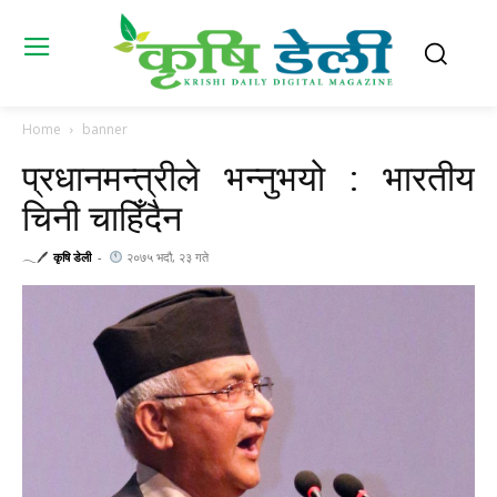
Home
banner
प्रधानमन्त्रीले भन्नुभयो : भारतीय
चिनी चाहिँदैन
𓂃🖊
कृषि डेली
-
२०७५ भदौ, २३ गते