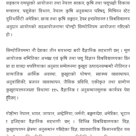
सङ्काय रामपुरको आयोजना तथा नेपाल सरकार, कृषि तथा पशुपक्षी विकास
मन्त्रालय, पशुसेवा विभाग, नेपाल कृषि अनुसन्धान परिषद्, मिचिगन स्टेट
युनिभर्सिटी अमेरिका, खाद्य तथा कृषि सङ्गठन, हेफर इन्टरनेशनल र विश्वविद्यालय
अनुदान आयोगको सहआयोजनामा पोल्ट्री सिम्पोजियम आयोजना गरिएको
हो ।
सिम्पोजियममा नौ देशका तीन सयभन्दा बढी वैज्ञानिक सहभागी छन् । मूल
आयोजक समितिका अध्यक्ष एवं कृषि तथा पशु विज्ञान विश्वविद्यालयका डिन
प्रा डा शारदा थपलियाका अनुसार सम्मेलनमा कुखुरा उत्पादनसम्बन्धी नीतिगत र
सामाजिक आर्थिक अवस्था, कुखुराको पोषण, स्वास्थ्य व्यवस्थापन,
अनुवांशिकी, प्रजनन व्यवस्थापन, जैविक प्रविधि, एकीकृत तथा ग्रामीण
कुखुरापालनजस्ता विधामा ११५ वैज्ञानिक र अनुसन्धानमूलक कार्यपत्र पेश
हुँदैछन् ।
गोष्ठीमा नेपाल, भारत, जापान, अस्ट्रेलिया, जर्मनी, बङ्गलादेश, अमेरिका, भूटान
र इजिप्टका वैज्ञानिक सहभागी छन् । विभिन्न विश्वविद्यालयका विज्ञ,
कुखुरापालन क्षेत्रमा अनुसन्धान गरिरहेका विज्ञ, व्यावसायिक किसानसहित यस