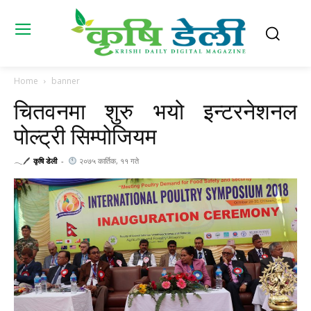
Home
banner
चितवनमा शुरु भयो इन्टरनेशनल
पोल्ट्री सिम्पोजियम
𓂃🖊
कृषि डेली
-
२०७५ कार्तिक, ११ गते