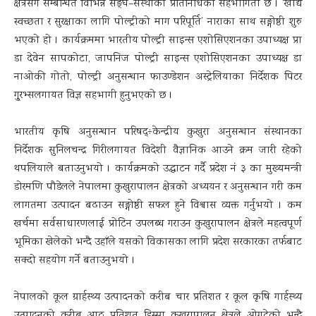
क्षेत्रसँग सम्बन्धित विभिन्न सङ्घ–संस्थाका प्रतिनिधिको सहभागिता छ । ‘खाद्य
स्वच्छता र सुरक्षाका लागि पोल्ट्रीको माग परिपूर्ति’ नाराका साथ सङ्गोष्ठी शुरु
भएको हो । कार्यक्रममा भारतीय पोल्ट्री साइन्स एशोसिएशनका उपाध्यक्ष प्रा
डा देवेन सापकोटा, जापनिज पोल्ट्री साइन्स एशोसिएशनका उपाध्यक्ष डा
नाओकी गोतो, पोल्ट्री अनुसन्धान फाउण्डेशन अस्ट्रेलियाका निर्देशक पिटर
गु्रभ्सलगायत विज्ञ सहभागी हुनुभएको छ ।
भारतीय कृषि अनुसन्धान परिषद्÷केन्द्रीय कुखुरा अनुसन्धान संस्थानका
निर्देशक सुनिलचन्द्र गिरीलगायत विदेशी वैज्ञानिक आउने क्रम जारी रहेको
थपलियाले बताउनुभयो । कार्यक्रमको उद्घाटन गर्दै प्रदेश नं ३ का मुख्यमन्त्री
डोरमणि पौडेलले नेपालमा कुखुरापालन क्षेत्रको अध्ययन र अनुसन्धान गरी कम
लागतमा उत्पादन बढाउन सङ्गोष्ठी सफल हुने विश्वास व्यक्त गर्नुभयो । कम
खर्चमा सर्वसाधारणलाई प्रोटिन उपलब्ध गराउन कुखुरापालन क्षेत्रले महत्वपूर्ण
भूमिका खेलेको भन्दै उहाँले यसको विकासका लागि प्रदेश सरकारका तर्फबाट
सक्दो सहयोग गर्ने बताउनुभयो ।
नेपालको कूल ग्रार्हस्थ्य उत्पादनको करीब चार प्रतिशत र कूल कृषि गार्हस्थ्य