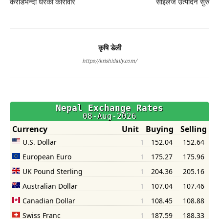
करोडभन्दा धेरैको कारोवार
साइलेज उत्पादन सुरु
कृषि डेली
https://krishidaily.com/