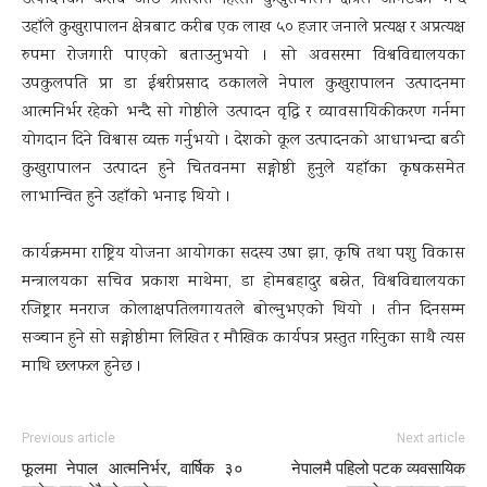
उत्पादनको करीब आठ प्रतिशत हिस्सा कुखुरापालन क्षेत्रले ओगटेको भन्दै
उहाँले कुखुरापालन क्षेत्रबाट करीब एक लाख ५० हजार जनाले प्रत्यक्ष र अप्रत्यक्ष
रुपमा रोजगारी पाएको बताउनुभयो । सो अवसरमा विश्वविद्यालयका
उपकुलपति प्रा डा ईश्वरीप्रसाद ढकालले नेपाल कुखुरापालन उत्पादनमा
आत्मनिर्भर रहेको भन्दै सो गोष्ठीले उत्पादन वृद्धि र व्यावसायिकीकरण गर्नमा
योगदान दिने विश्वास व्यक्त गर्नुभयो । देशको कूल उत्पादनको आधाभन्दा बढी
कुखुरापालन उत्पादन हुने चितवनमा सङ्गोष्ठी हुनुले यहाँका कृषकसमेत
लाभान्वित हुने उहाँको भनाइ थियो ।
कार्यक्रममा राष्ट्रिय योजना आयोगका सदस्य उषा झा, कृषि तथा पशु विकास
मन्त्रालयका सचिव प्रकाश माथेमा, डा होमबहादुर बस्नेत, विश्वविद्यालयका
रजिष्ट्रार मनराज कोलाक्षपतिलगायतले बोल्नुभएको थियो । तीन दिनसम्म
सञ्चान हुने सो सङ्गोष्ठीमा लिखित र मौखिक कार्यपत्र प्रस्तुत गरिनुका साथै त्यस
माथि छलफल हुनेछ ।
Previous article
Next article
फूलमा नेपाल आत्मनिर्भर, वार्षिक ३०
नेपालमै पहिलो पटक व्यवसायिक