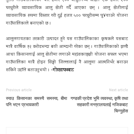
गुराँस गाउँपालिकाका चार हजार १०० घरधुरीमध्ये अहिले एक हजार २००
घरधुरीले व्यावसायिक आलु खेती गर्दै आएका छन् । आलु खेतीलाई
व्यावसायिक रूपमा विस्तार गरी दुई हजार ५०० घरधुरीसम्म पु¥याउने योजना
गाउँपालिकाले बनाएको छ ।
आलुलगायतका तरकारी उत्पादन हुने यस गाउँपालिकाका कृषकले यसबाट
मात्रै वार्षिक १२ करोडभन्दा बढी आम्दानी गरेका छन् । गाउँपालिकाको झण्डै
आधा किसानलाई आलु खेतीमा लगाउने महìवकाङ्क्षी योजना सफल भएमा
गाउँपालिका मात्रै होइन सिङ्गो जिल्लालाई नै आलुमा आत्मनिर्भर बनाउन
-गोरखापत्रबाट
सकिने उहाँले बताउनुभयो ।
Previous article
Next article
स्याउ किसानका समस्यै समस्या, बीमा
गण्डकी प्रदेश भुमि व्यवस्था, कृषि तथा
पनि भएन प्रभावकारी
सहकारी मन्त्रालयलाई नजिकबाट
चिन्नुहोस