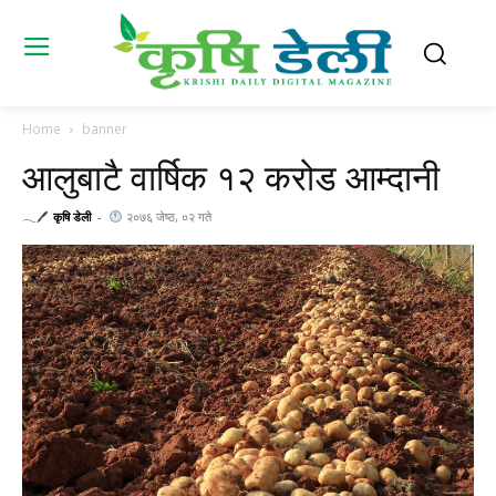
Home
banner
आलुबाटै वार्षिक १२ करोड आम्दानी
𓂃🖊
कृषि डेली
-
२०७६ जेष्ठ, ०२ गते