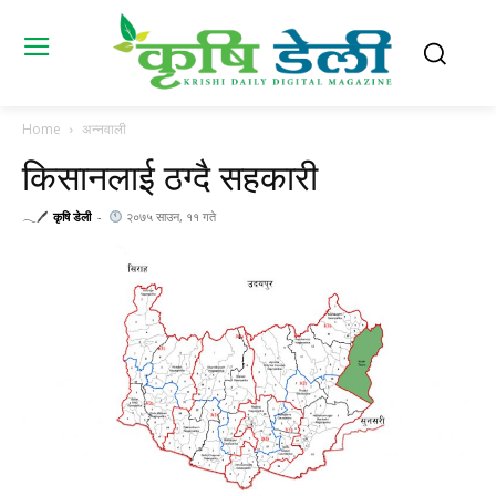
Home
अन्नवाली
किसानलाई ठग्दै सहकारी
𓂃🖊
कृषि डेली
-
२०७५ साउन, ११ गते