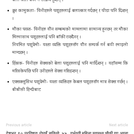
बेला अलि बढी नै सक्रिय हुन्छन् ।
क्रुर कामुकता- यिनीहरुले पशुहरुलाई बलात्कार गर्दछन् र पीडा पनि दिन्छन्
।
मौका परस्त- यिनीहरु यौन सम्बन्धको मामलामा सामान्य हुनछन् तर मौका
मिल्नासाथ पशुहरुलाई पनि बाँकी राख्दैनन् ।
नियमित पशुप्रेमी- यस्ता व्यक्ति पशुहरुसँग यौन सम्पर्क गर्न बढी रमाइलो
मान्दछन् ।
हिंस्रक- यिनीहरु सेक्सको बेला पशुहरुलाई पनि मार्दिन्छन् । यहाँसम्म कि
मरिसकेपछि पनि उनीहरुले सेक्स गरिरहन्छन् ।
एक्सक्लुसिभ पशुप्रेमी- यस्ता व्यक्तिहरु केबल पशुहरुसँग मात्र सेक्स गर्छन् ।
बीबीसी हिन्दीबाट
Previous article
Next article
देशभर ९० प्रतिशत राेपाइँ सकियाे, ५५
गर्भवती महिला स्वास्थ्य चाैकी गए अण्डा