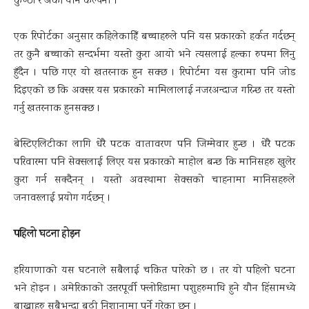
कुण्ठा र अर्को यौन कल्पना ।
एक रिपोर्टका अनुसार कहिलेकाहिँ बच्चाहरुले पनि यस प्रकारको हर्कत गर्दछन्
तर कुनै बच्चाको सन्दर्भमा यस्तो कुरा आयो भने त्यसलाई हल्का रुपमा लिनु
हुँदैन । पछि गएर यो खतरनाक हुन सक्छ । रिपोर्टमा यस कुरामा पनि जोड
दिइएको छ कि अक्सर यस प्रकारको मामिलालाई नजरअन्दाज गरिन्छ तर यस्तो
गर्नु खतरनाक हुनसक्छ ।
बेस्टिएलिटीका लागि धेरै पटक वातावरण पनि जिम्मेवार हुन्छ । धेरै पटक
परिवारमा पनि सेक्सलाई लिएर यस प्रकारको माहोल बन्छ कि मानिसहरु खुलेर
कुरा गर्न सक्दैनन् । यस्तो अवस्थामा सेक्सको चाहनामा मानिसहरुले
जनावरलाई प्रयोग गर्दछन् ।
पहिलो घटना होइन
हरियाणाको यस घटनाले सबैलाई चकित पारेको छ । तर यो पहिलो घटना
भने होइन । अमेरिकाको उत्तरपूर्वी फ्लोरिडामा पशुहरुमाथि हुने यौन हिंसामध्ये
बाख्राहरु सबैभन्दा बढी निशानामा पर्ने गरेका छन् ।