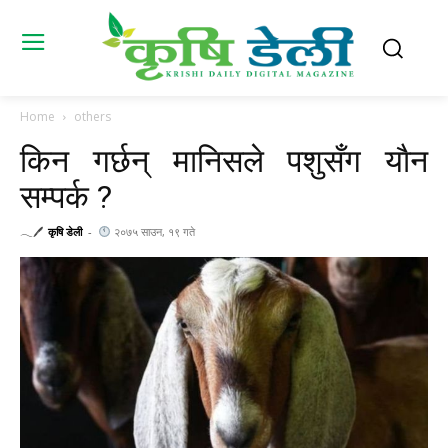
Home
others
किन गर्छन् मानिसले पशुसँग याैन
सम्पर्क ?
𓂃🖊
कृषि डेली
-
२०७५ साउन, १९ गते