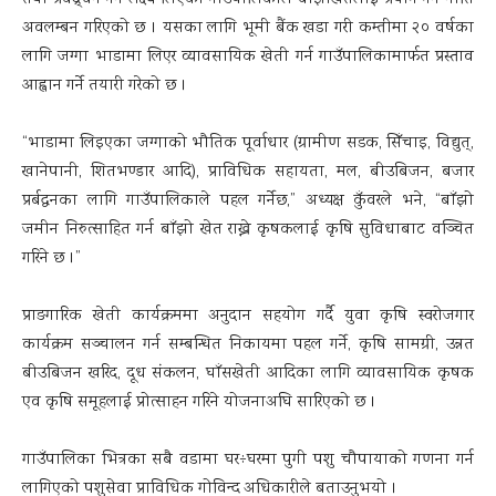
तथा प्रवद्र्धन गर्ने लक्ष्य लिएको गाउँपालिकाले बाँझोखेतलाई प्रयोग गर्ने नीति
अवलम्बन गरिएको छ । यसका लागि भूमी बैंक खडा गरी कम्तीमा २० वर्षका
लागि जग्गा भाडामा लिएर व्यावसायिक खेती गर्न गाउँपालिकामार्फत प्रस्ताव
आह्वान गर्ने तयारी गरेको छ ।
“भाडामा लिइएका जग्गाको भौतिक पूर्वाधार (ग्रामीण सडक, सिँचाइ, विद्युत्,
खानेपानी, शितभण्डार आदि), प्राविधिक सहायता, मल, बीउबिजन, बजार
प्रर्बद्धनका लागि गाउँपालिकाले पहल गर्नेछ,” अध्यक्ष कुँवरले भने, “बाँझो
जमीन निरुत्साहित गर्न बाँझो खेत राख्ने कृषकलाई कृषि सुविधाबाट वञ्चित
गरिने छ ।”
प्राङगारिक खेती कार्यक्रममा अनुदान सहयोग गर्दै युवा कृषि स्वरोजगार
कार्यक्रम सञ्चालन गर्न सम्बन्धित निकायमा पहल गर्ने, कृषि सामग्री, उन्नत
बीउबिजन खरिद, दूध संकलन, घाँसखेती आदिका लागि व्यावसायिक कृषक
एव कृषि समूहलाई प्रोत्साहन गरिने योजनाअघि सारिएको छ ।
गाउँपालिका भित्रका सबै वडामा घर÷घरमा पुगी पशु चौपायाको गणना गर्न
लागिएको पशुसेवा प्राविधिक गोविन्द अधिकारीले बताउनुभयो ।