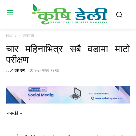
Home
कृषिवाली
चार महिनाभित्र सबै वडामा माटो
परीक्षण
𓂃🖊
कृषि डेली
-
🕚 २०७५ साउन, १३ गते
कास्की –