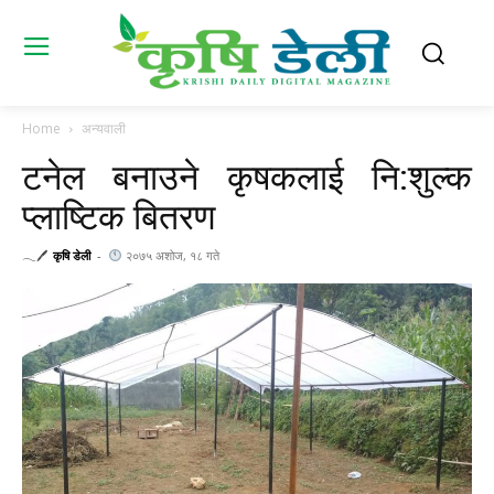
Home
अन्यवाली
टनेल बनाउने कृषकलाई नि:शुल्क
प्लाष्टिक बितरण
𓂃🖊
कृषि डेली
-
२०७५ अशोज, १८ गते