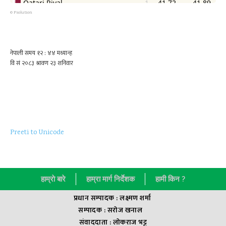
©
Psolution
Preeti to Unicode
हाम्राे बारे
हाम्रा मार्ग निर्देशक
हामी किन ?
प्रधान सम्पादक : लक्ष्मण शर्मा
सम्पादक : सराेज खनाल
संवाददाता : लाेकराज भट्ट