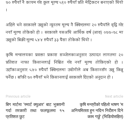
७० रुपैयाँ नै कायम गरेर कुल मूल्य ५९० रुपैयाँ प्रति मेट्रिकटन बनाएको थियो
।
अहिले भने सरकारले उखुको न्यूनतम मूल्य नै क्विन्टलमा २० रुपैयाँले वृद्धि गरेर
नयाँ मूल्य तोकेको हो । सरकारले यसअघि आर्थिक वर्ष (आव) ०७७÷७८ मा
उखुको बिक्री मूल्य ५४४ रुपैयाँ ३३ पैसा तोकेको थियो ।
कृषि मन्त्रालयका प्रवक्ता प्रकाश सञ्जेलकाअनुसार उत्पादन लागतमा २०
प्रतिशत नाफा किसानलाई निश्चित गरेर नयाँ मूल्य तोकिएको हो ।
उहाँकाअनुसार ५४० रुपैयाँ क्विन्टलमा उद्योगीले अब किसानसँग उखु किन्नु
पर्नेछ । बाँकी ७० रुपैयाँ भने किसानलाई सरकारले दिएको अनुदान हो ।
Previous article
Next article
बिग मार्टमा ‘स्मार्ट क्युआर’ बाट भुक्तानी
कृषि मन्त्रीको पहिलो भाषण ‘म
गर्दा तरकारी तथा फलफूलमा १५
अनियमितता हुन नदिन निर्देशन दिने
प्रतिशत छुट
काम गर्छु’ (भिडियोसहित)