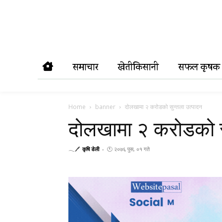
समाचार
खेतीकिसानी
सफल कृषक
Home
banner
दोलखामा २ करोडको सुन्तला उत्पादन
दोलखामा २ करोडको स
𓂃🖊
कृषि डेली
-
🕚 २०७६ पुस, ०१ गते