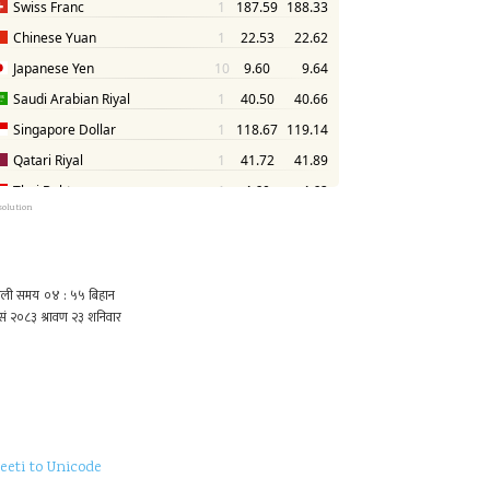
solution
eeti to Unicode