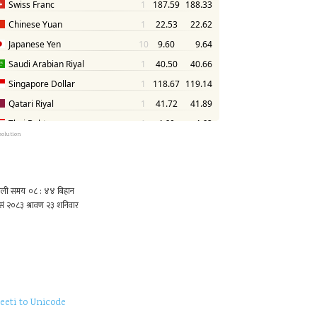
solution
eeti to Unicode