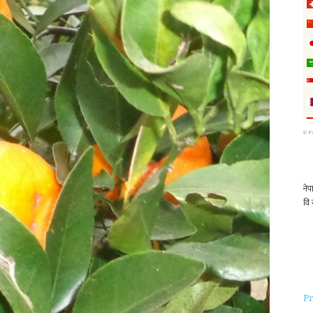
©
P
Pr