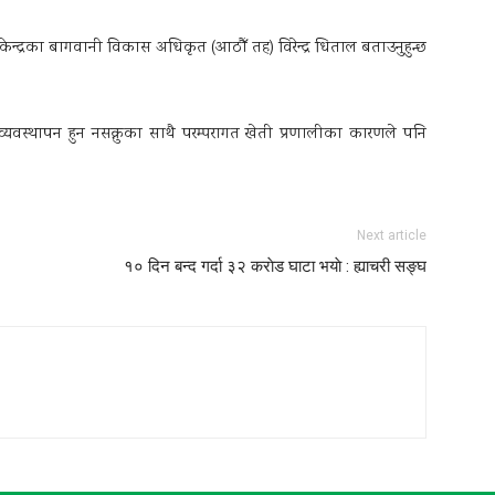
े केन्द्रका बागवानी विकास अधिकृत (आठौँ तह) विरेन्द्र धिताल बताउनुहुन्छ
ाम्रो व्यवस्थापन हुन नसक्नुका साथै परम्परागत खेती प्रणालीका कारणले पनि
Next article
१० दिन बन्द गर्दा ३२ कराेड घाटा भयाे : ह्याचरी सङ्घ