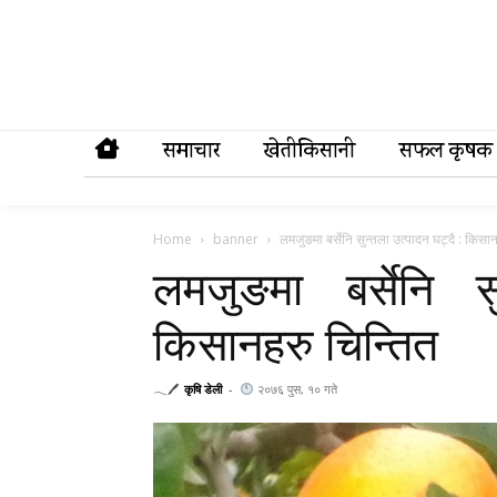
समाचार
खेतीकिसानी
सफल कृषक
Home
banner
लमजुङमा बर्सेनि सुन्तला उत्पादन घट्दै : किसा
लमजुङमा बर्सेनि स
किसानहरु चिन्तित
𓂃🖊
कृषि डेली
-
२०७६ पुस, १० गते