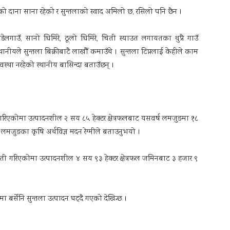
ो दाना साना रहेकाे र सुन्तलाकाे स्वाद अमिलो छ, रसिलो पनि छैन ।
गाउँ, सानो धिमिरे, ठूलो धिमिरे, चिती स्याउत लगायतका थुप्रै गाउँ
ो । स्थानीयले सुन्तला बिक्रीबाटै लाखौँ कमाउँथे । सुन्तला टिप्नलाई केहीले काम
अवस्था नरहेको स्थानीय बासिन्दा बताउँछन् ।
 गरिएकोमा उत्पादनशील २ सय ८५ हेक्टर क्षेत्रफलबाट यसवर्ष लमजुङमा १८
र, लमजुङका कृषि अर्थविज्ञ मदन रेग्मीले बताउनुभयो ।
खेती गरिएकोमा उत्पादनशील ४ सय ९३ हेक्टर क्षेत्रफल जमिनबाट ३ हजार ९
 बर्सेनि सुन्तला उत्पादन घट्दै गएको देखिन्छ ।