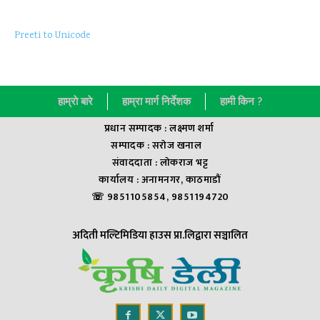
Preeti to Unicode
हाम्राे बारे
हाम्रा मार्ग निर्देशक
हामी किन ?
प्रधान सम्पादक : लक्ष्मण शर्मा
सम्पादक : सराेज खनाल
संवाददाता : लाेकराज भट्ट
कार्यालय : अनामनगर, काठमाडौं
☏ 9851105854, 9851194720
अदिती मल्टिमिडिया हाउस प्रा.लिद्वारा सञ्चालित