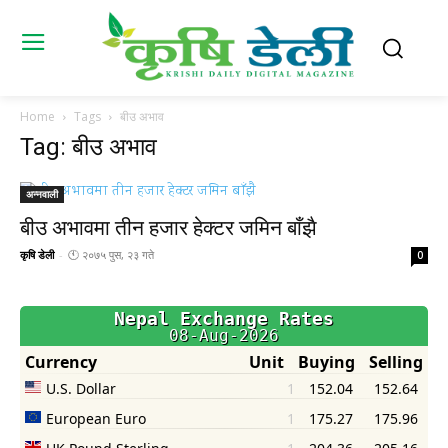
Home
Tags
बीउ अभाव
Tag: बीउ अभाव
अन्नवाली
बीउ अभावमा तीन हजार हेक्टर जमिन बाँझै
कृषि डेली
-
🕚 २०७५ पुस, २३ गते
0