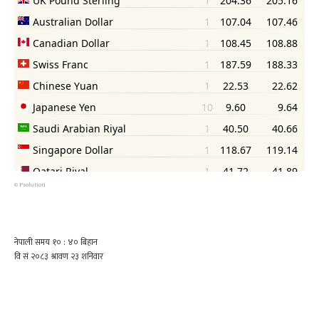
©
Psolution