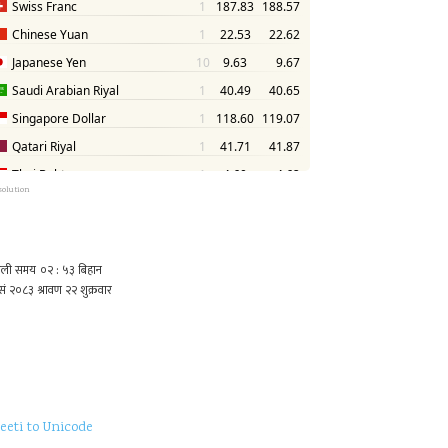
solution
eeti to Unicode