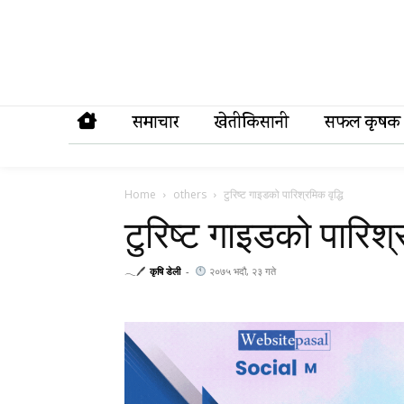
समाचार
खेतीकिसानी
सफल कृषक
Home
others
टुरिष्ट गाइडको पारिश्रमिक वृद्धि
टुरिष्ट गाइडको पारिश्र
𓂃🖊
कृषि डेली
-
२०७५ भदौ, २३ गते