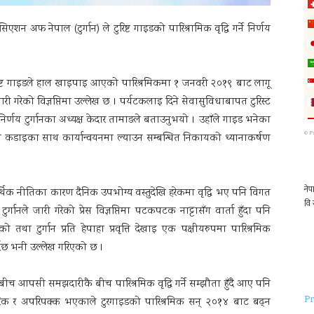
शन अफ नेपाल (टुर्गान) ले टुरिष्ट गाइडको पारिश्रामिक वृद्धि गर्ने निर्णय
ष्ट गाइडले हाल खाइपाइ आएको पारिश्रमिकमा १ जनवरी २०१९ बाट लागू
े जारी गरेको विज्ञप्तिमा उल्लेख छ । पर्यटकलाइ दिने सेवासुविधाबापत टुरिस्ट
िर्णय टुर्गानका अध्यक्ष केदार तामाङले बताउनुभयो । उहाँले गाइड भनेका
©
P
णय कडाइका साथ कार्यान्वयनमा ल्याउन सम्बन्धित निकायको ध्यानाकर्षण
थिक नीतिका कारण दैनिक उपभोग्य वस्तुदेखि हरेकमा वृद्धि भए पनि विगत
गानले जारी गरेको प्रेस विज्ञप्तिमा पटकपटक नाट्टासँग वार्ता हुँदा पनि
एको तथा टुर्गान प्रति हेपाहा प्रवृत्ति देखाइ एक पक्षीयरुपमा पारिश्रमिक
र्दछ भनी उल्लेख गरिएको छ ।
ाबीच आपसी समझदारीकै बीच पारिश्रमिक वृद्धि गर्ने सम्झौता हुँदै आए पनि
Pr
यवहारिक र अपरिपक्क भएकाले टुरगाइडको पारिश्रमिक सन् २०१४ बाट बढ्न