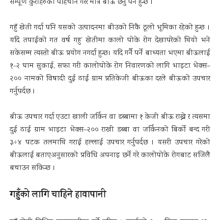
सम्पूर्ण कुराहरुको पहिचान गरेर मात्र बीऊ छर्नु पर्ने हुन्छ ।
गहुँ खेती गर्दा पनि यसको उत्पादनमा बीउको निकै ठूलो भूमिका रहेको हुन्छ ।
यदि तपाईको गत वर्ष गहु‘ खेतीमा कालो पोके रोग देखापरेको थियो भने
सकेसम्म त्यस्तो बीऊ प्रयोग नगर्दा हुन्छ। यदि गर्नै पर्ने बाध्यता भएमा बीऊलाई
१-२ घाम सुकाई, सफा गरी कालोपोके रोग निवारणको लागि भाइटा भेक्स–
२०० नामको विषादी दुई ढाई ग्राम प्रतिकेजी बीऊका दरले बीऊको उपचार
गर्नुपर्दछ ।
बीऊ उपचार गर्दा एउटा खाली जर्किन वा डब्बामा १ केजी बीऊ राख्ने र त्यसमा
दुई ढाई ग्राम भाइटा भेक्स–२०० राखी डब्बा वा जर्किनको बिर्को बन्द गरी
३÷४ पटक तलमाथि गराई हल्लाई उपचार गर्नुपर्दछ । यसरी उपचार गरेको
बीऊलाई बताएअनुसारको प्रविधि अपनाइ छर्ने गरे कालोपोके रोगबाट सजिलै
बचाउन सकिन्छ ।
गहुँको लागि चाहिने हावापानी