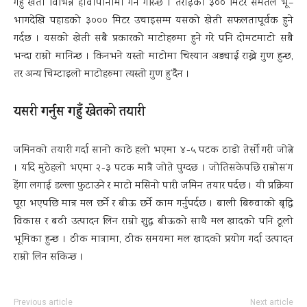
गहुँ खेती विभिन्न हावापानीमा गर्ने गरिन्छ । तराईको ३०० मिटर समतल भू–
भागदेखि पहाडको ३००० मिटर उचाइसम्म यसको खेती सफलतापूर्वक हुने
गर्दछ । यसको खेती सबै प्रकारको माटोहरुमा हुने गरे पनि दोमटमाटो सबै
भन्दा राम्रो मानिन्छ । किनभने यस्तो माटोमा चिस्यान अड्याई राख्ने गुण हुन्छ,
तर अन्य चिम्टाइलो माटोहरुमा त्यस्तो गुण हु‘दैन ।
यसरी गर्नुस गहुँ खेतको तयारी
जमिनको तयारी गर्दा सानो काठे हलो भएमा ४-५ पटक ठाडो तेर्सो गरी जोत्ने
। यदि मुठेहलो भएमा २-३ पटक मात्रै जोते पुग्दछ । जोतिसकेपछि राम्रोस‘ग
हेंगा लगाई डल्ला फुटाउने र माटो मसिनो पारी जमिन तयार पर्दछ । यी प्रक्रिया
पूरा भएपछि मात्र मल छर्ने र बीऊ छर्ने काम गर्नुपर्दछ । बाली बिरुवाको बृद्धि
विकास र बढी उत्पादन लिन राम्रो शुद्ध बीऊको साथै मल खादको पनि ठूलो
भूमिका हुन्छ । ठीक मात्रामा, ठीक समयमा मल खादको प्रयोग गर्दा उत्पादन
राम्रो लिन सकिन्छ ।
Previous article
Next article