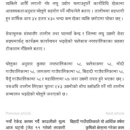
व्यक्तिले आफैँ लगानी गरेर लघु उद्योग चलाउनुपर्ने कार्यविधि रहेकामा
आवश्यकताअनुसार घरेलुले सहयोग गर्ने न्यौपानेले बताए । तालीममा सहभागी
हुन वार्षिक आय ३४ हजार ४३० भन्दा कम रहेका व्यक्ति छनोटमा परेका छन् ।
सेवामूलक संस्थासँंग तालीम तथा परामर्श केन्द्र र जिल्ला लघु उद्यमी सेवा
सङ्घमार्फत् कार्यक्रम कार्यान्वयन भइरहेको फलेबास नगरपालिकाका प्रवक्ता
टीकाराम गौंडेलले बताए ।
घरेलुका अनुसार कुश्मा नगरपालिकामा ५८, फलेवासमा ५८, मोदी
गाउँपालिकामा ५८, जलजला गाउँपालिकामा ५८, बिहादी गाउँपालिकामा ५८,
पैयुँ गाउँपालिकामा ५८ र महाशिलामा ५७ जना उद्यमी तयार हुने भएका छन् ।
यसअघि तालीम लिएका पुराना २४३ उद्यमीको सीप स्तरोन्नति गर्ने गरी तालीम
सञ्चालन भइरहेको घरेलुले जनाएको छ ।
Previous article
Next article
नयाँ रेर्कड कायम गर्दै काउलीको मूल्य
बिहादी गाउँपालिकाले यो आर्थिक वर्षमा
आज घट्यो (जेठ ११ गतेको तरकारी
कृषिको क्षेत्रमा गरेका काम