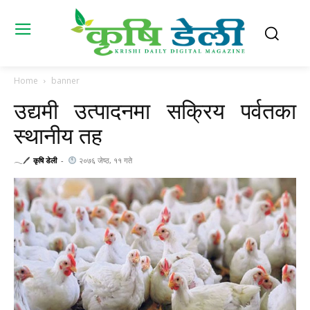
Home
banner
उद्यमी उत्पादनमा सक्रिय पर्वतका
स्थानीय तह
𓂃🖊
कृषि डेली
-
२०७६ जेष्ठ, ११ गते