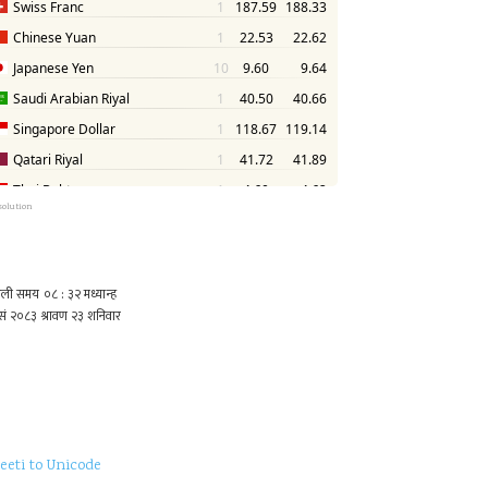
solution
eeti to Unicode