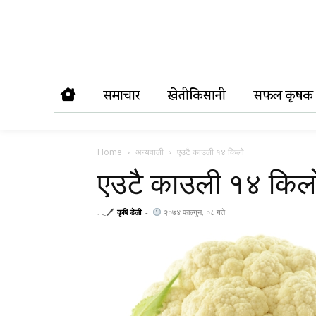
समाचार
खेतीकिसानी
सफल कृषक
Home
अन्यवाली
एउटै काउली १४ किलो
एउटै काउली १४ किल
𓂃🖊
कृषि डेली
-
२०७४ फाल्गुन, ०८ गते