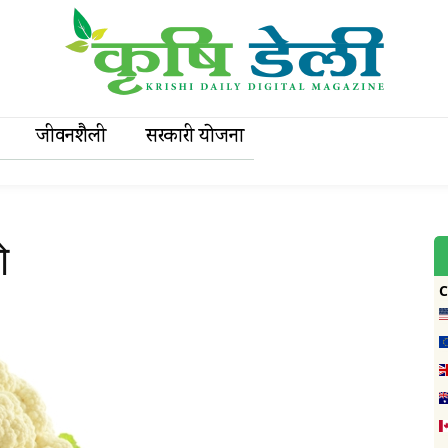
जीवनशैली
सरकारी याेजना
ो