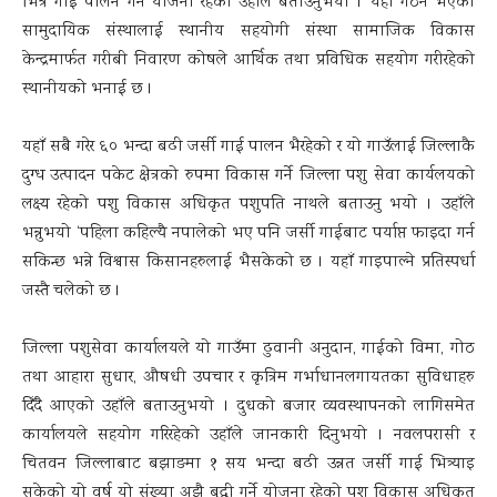
भित्र गाई पालन गर्ने योजना रहेको उहाँले बताउनुभयो । यहाँ गठन भएका
सामुदायिक संस्थालाई स्थानीय सहयोगी संस्था सामाजिक विकास
केन्द्रमार्फत गरीबी निवारण कोषले आर्थिक तथा प्रविधिक सहयोग गरीरहेको
स्थानीयको भनाई छ ।
यहाँ सबै गरेर ६० भन्दा बढी जर्सी गाई पालन भैरहेको र यो गाउँलाई जिल्लाकै
दुग्ध उत्पादन पकेट क्षेत्रको रुपमा विकास गर्ने जिल्ला पशु सेवा कार्यलयको
लक्ष्य रहेको पशु विकास अधिकृत पशुपति नाथले बताउनु भयो । उहाँले
भन्नुभयो ‘पहिला कहिल्यै नपालेको भए पनि जर्सी गाईबाट पर्याप्त फाइदा गर्न
सकिन्छ भन्ने विश्वास किसानहरुलाई भैसकेको छ । यहाँ गाइपाल्ने प्रतिस्पर्धा
जस्तै चलेको छ ।
जिल्ला पशुसेवा कार्यालयले यो गाउँमा ढुवानी अनुदान, गाईको विमा, गोठ
तथा आहारा सुधार, औषधी उपचार र कृत्रिम गर्भाधानलगायतका सुविधाहरु
दिँदै आएको उहाँले बताउनुभयो । दुधको बजार व्यवस्थापनको लागिसमेत
कार्यालयले सहयोग गरिरहेको उहाँले जानकारी दिनुभयो । नवलपरासी र
चितवन जिल्लाबाट बझाङमा १ सय भन्दा बढी उन्नत जर्सी गाई भित्र्याइ
सकेको यो वर्ष यो संख्या अझै बृद्धी गर्ने योजना रहेको पशु विकास अधिकृत