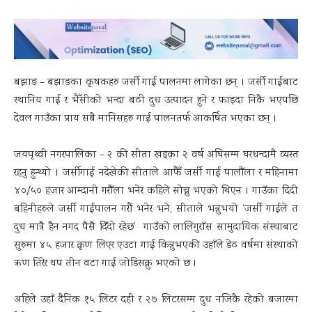
बझाङ – बझाङका कृषकहरु जर्सी गाई पालनमा लागेका छन् । जर्सी गाईबाट
स्थानिय गाई र भैँसीको भन्दा बढी दुध उत्पादन हुने र फाइदा निकै भएपछि
देवल गाउँका प्राय सबै मानिसहरु गाई पालनतर्फ आकर्षित भएका छन् ।
जयपृथ्वी नगरपालिका – २ की सीता खड्का २ वर्ष अघिसम्म घरधन्दामै व्यस्त
रहनु हुन्थ्यो । जर्सीगाई नदेखेकी सीताले आफैँ जर्सी गाई पालौँला र महिनामा
४०/५० हजार आम्दानी गरौँला भनेर कहिले सोच्नु भएको थिएन । गाउँका दिदी
बहिनीहरुले जर्सी गाईपालन गरौं भनेर भने, सीताले भन्नुभयो ‘जर्सी गाईले त
दुध मात्रै हैन नगद पैसै दिँदो रहेछ’ गाउँको लालिगुराँस सामुदायिक संस्थाबाट
सुरुमा ४५ हजार क्रृण लिएर एउटा गाई किन्नुभएकी उहाँले डेढ वर्षमा संस्थाको
ऋण तिरेर थप तीन वटा गाई जोडिसक्नु भएको छ ।
अहिले उहाँ दैनिक १५ लिटर दही र २७ लिटरसम्म दुध नजिकै रहेको बजारमा