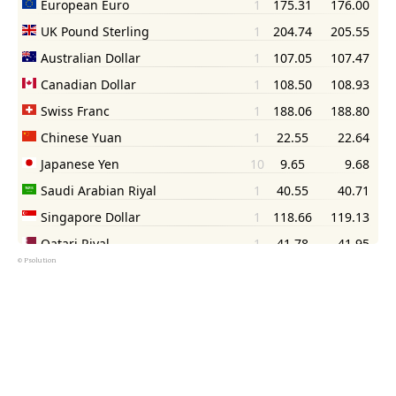
©
Psolution