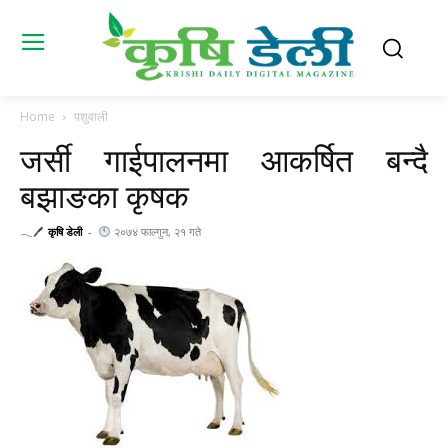
Home
पशुवाली
जर्सी गाईपालनमा आकर्षित बन्दै
बझाङका कृषक
𓂃🖊
कृषि डेली
-
२०७४ फाल्गुन, २१ गते