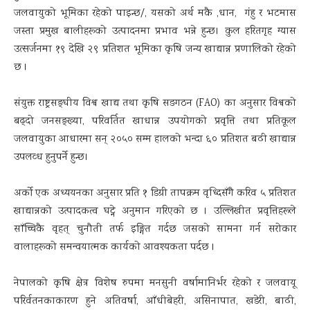
जलवायुको भूमिका रहेको पाइन्छ/, यसको अर्थ मकै ,धान, गंहु र भटमास
जस्ता प्रमुख बालीहरूको उत्पादनमा प्रभाव भन्ने हुन्छ। कुल हरितगृह ग्यास
उत्सर्जनमा १९ देखि २९ प्रतिशत भूमिका कृषि जन्य खाद्यान्न प्रणालिको रहेको
छ ।
संयुक्त राष्ट्रसङ्घीय विश्व खाद्य तथा कृषि सङगठन (FAO) का अनुसार विश्वको
बढ्दो जनसङ्ख्या, परिवर्तित खाधान्न उपयोगको प्रवृत्ति तथा प्रतिकूल
जलवायुका आधारमा सन् २०५० सम्म हालको भन्दा ६० प्रतिशत बढी खाद्यान्न
उपलव्ध हुनुपर्ने हुन्छ।
अर्को एक अध्ययनका अनुसार प्रति १ डिग्री तापक्रम वृध्दिसँगै करिव ५ प्रतिशत
खाद्यान्नको उत्पादकत्व घट्ने अनुमान गरिएको छ । उल्लिखीत प्रवृत्तिहरूले
साँच्चिकै वृहत् चुनौती तर्फ इङ्गित गर्दछ जसको सामना गर्न सरोकार
वालाहरूको समन्वयात्मक कार्यको आवश्यकता पर्दछ ।
नेपालको कृषि क्षेत्र विशेष रुपमा मनसुनी वर्षामानिर्भर रहेको र जलवायू
परिर्वतनकाकारण हुने अतिवर्षा, आँधीबेहरी, असिनापात, खडेरी, बाढी,