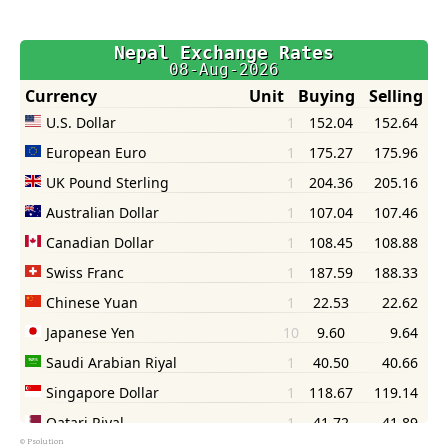
©
Psolution