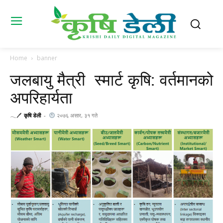
Home
banner
जलबायु मैत्री स्मार्ट कृषि: वर्तमानको
अपरिहार्यता
𓂃🖊
कृषि डेली
-
२०७६ असार, ३१ गते