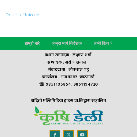
Preeti to Unicode
हाम्राे बारे
हाम्रा मार्ग निर्देशक
हामी किन ?
प्रधान सम्पादक : लक्ष्मण शर्मा
सम्पादक : सराेज खनाल
संवाददाता : लाेकराज भट्ट
कार्यालय : अनामनगर, काठमाडौं
☏ 9851105854, 9851194720
अदिती मल्टिमिडिया हाउस प्रा.लिद्वारा सञ्चालित