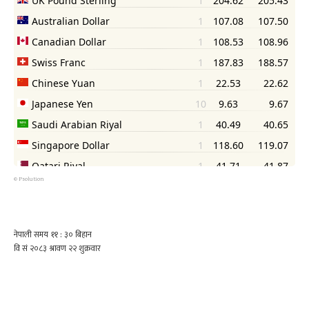
©
Psolution