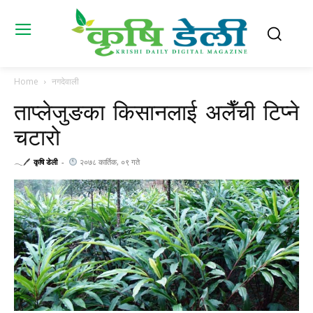
Home
नगदेवाली
ताप्लेजुङका किसानलाई अलैँची टिप्ने
चटारो
𓂃🖊
कृषि डेली
-
२०७८ कार्तिक, ०९ गते