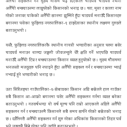
अलैँची सङ्कलन गर्ने मुख्य मौसम भई दिएकाले चाडपर्व चाडपर्व नभनी
अलैँची थन्क्याउनमा लाग्नुपरेको किसानको भनाइ छ । चरा, मुसा र काला नाम
गरेको जनावर पाकेको अलैँची खानमा झुम्मिने हुँदा चाडपर्व मनाउँदै किसानहरु
बगानमा पसेका फुङ्लिङ नगरपालिका–९ हाङ्देवाका स्थानीय लक्ष्मण गुरुङले
बताउनुभयो ।
यस्तै, फुङ्लिङ नगरपालिकाकै स्थानीय गायत्री भण्डारीका अनुसार घरमा बसेर
चाडपर्व मनाउन थाल्दा जङ्गली जीवजन्तुले धेरै क्षति गर्ने भएपछि चाडपर्व
मनाउँदै अलैँची टिप्न र थन्क्याउनमा किसान व्यस्त हुनुपरेको छ । मुख्य मौसममा
भनजस्तो मजदुरहरु पनि नपाइने हुँदा अलैँची सङ्कल गर्न र थन्क्याउनमा भ्याई
नभ्याई हुने भण्डारीको भनाइ छ ।
उता सिरिजङ्घा गाउँपालिका–७ खेबाङका किसान अग्नि बस्नेतले हाल गाउँका
सबै किसान आ–आफ्नो बगानमा पसेर अलैँची सङ्कलन गर्नमा व्यस्त बनेका
बताउनुभयो । गतवर्षभन्दा यो वर्ष मूल्य पनि राम्रो आएकाले अहिले अलैँची
सङ्कलन गर्न र थन्क्याउनमै किसानले सबै समय खर्चने गरेको बस्नेतको भनाइ
छ । दशैँलगत्तै अलैँची सङ्कलन गर्न शुरु गरेका अधिकांस किसानको तिहार पर्व
भने जङ्गलमै बित्ने गरेका पनि उहाँले बताउनुभयो ।