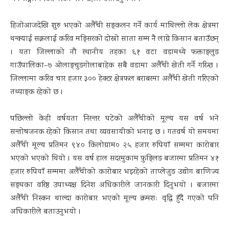
हिजोआजदेखि शुरु भएको अलैँची सङ्कलन गर्ने कार्य माथिल्लो लेक क्षेत्रमा
थन्क्याई सक्नलाई करिव मङ्सिरको दोस्रो साता सम्म नै लाग्ने किसान बताउँछन्
। यता जिल्लाको नौ स्थानीय तहका ६१ वटा वडामध्ये फक्ताङ्लुङ
गाउँपालिका–७ ओलाङ्चुङगोलाबाहेक सबै वडामा अलैँची खेती गर्ने गरिन्छ ।
जिल्लामा करिव चार हजार ३०० हेक्टर क्षेत्रफल बराबरमा अलैँची खेती गरिएको
तथ्याङ्क रहेको छ ।
पछिल्लो केही वर्षयता निरन्तर घटेको अलैँचीको मूल्य यस वर्ष भने
सन्तोषजनक रहेको किसान तथा व्यवसायीको भनाइ छ । गतवर्ष यो समयमा
अलैँची मूल्य प्रतिमन ९४० किलोग्राम० २५ हजार रुपियाँ सम्ममा कारोबार
भएको भएको थियो । यस वर्ष हाल सदरमुकाम फुङ्लिङ बजारमा प्रतिमन ४१
हजार रुपियाँ सम्ममा अलैँचीको कारोबार भइरहेको ताप्लेजुङ उद्योग बाणिज्य
सङ्घका वरिष्ठ उपाध्यक्ष दिनेश अधिकारीले जानकारी दिनुभयो । बजारमा
अलैँची निस्कन थाल्दा कारोबार भएको मूल्य क्रमशः वृद्धि हुँदै गएको पनि
अधिकारीले बताउनुभयो ।