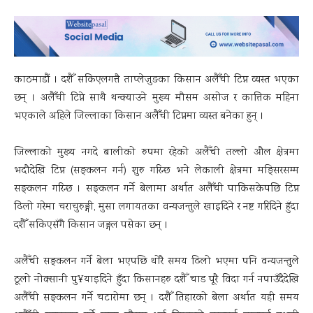
काठमाडौं । दशैँ सकिएलगत्तै ताप्लेजुङका किसान अलैँची टिप्न व्यस्त भएका
छन् । अलैँची टिप्ने साथै थन्क्याउने मुख्य मौसम असोज र कात्तिक महिना
भएकाले अहिले जिल्लाका किसान अलैँची टिप्नमा व्यस्त बनेका हुन् ।
जिल्लाको मुख्य नगदे बालीको रुपमा रहेको अलैँची तल्लो औल क्षेत्रमा
भदौदेखि टिप्न (सङ्कलन गर्न) शुरु गरिन्छ भने लेकाली क्षेत्रमा मङ्सिरसम्म
सङ्कलन गरिन्छ । सङ्कलन गर्ने बेलामा अर्थात अलैँची पाकिसकेपछि टिप्न
ढिलो गरेमा चराचुरुङ्गी, मुसा लगायतका वन्यजन्तुले खाइदिने र नष्ट गरिदिने हुँदा
दशैँ सकिएसँगै किसान जङ्गल पसेका छन् ।
अलैँची सङ्कलन गर्ने बेला भएपछि थोरै समय ढिलो भएमा पनि वन्यजन्तुले
ठूलो नोक्सानी पु¥याइदिने हुँदा किसानहरु दशैँ चाड पूरै विदा गर्न नपाउँदैदेखि
अलैँची सङ्कलन गर्ने चटारोमा छन् । दशैँ तिहारको बेला अर्थात यही समय