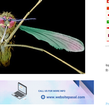
©
P
Pr