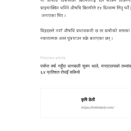
यो औषधि विश्वभरका बिरामीलाई दिन सकिने विकल्
प्राइमाक्विन भनिने औषधि बिरामीले १४ दिनसम्म लिनु पर्ने ह
जनाएका थिए ।
विज्ञहरूले नयाँ औषधि प्रभावकारी छ तर ग्रन्थीको समस्
नकारात्मक असर पु¥याउन सक्ने बताएका छन् ।
Previous article
पर्याप्त वर्षा नहुँदा धानबाली सुक्‍न थाले, मन्त्रालयको तथ्यां
६४ प्रतिशत रोपाइँ सकियाे
कृषि डेली
https://krishidaily.com/