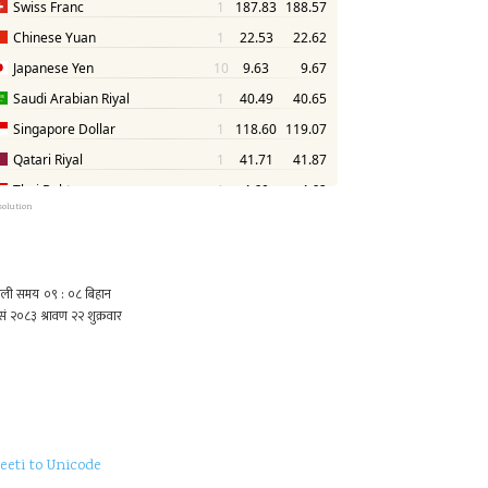
solution
eeti to Unicode