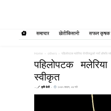
समाचार
खेतीकिसानी
सफल कृषक
Home
others
पहिलोपटक मलेरिया रोगविरुद्धको नयाँ औषधि स्
पहिलोपटक मलेरिया 
स्वीकृत
𓂃🖊
कृषि डेली
-
२०७५ साउन, ०७ गते