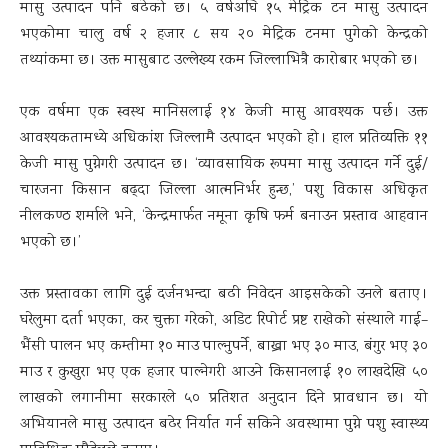
मासु उत्पादन पनि बढेको छ । ५ वर्षअघि १५ मेट्रिक टन मासु उत्पादन
भएकोमा चालु वर्ष २ हजार ८ सय २० मेट्रिक टनमा पुगेको केन्द्रको
तथ्यांकमा छ । उक्त मासुबाट उल्लेख्य रकम जिल्लाभित्रै कारोबार भएको छ ।
एक वर्षमा एक स्वस्थ मानिसलाई १४ केजी मासु आवश्यक पर्छ । उक्त
आवश्यकतामध्ये अधिकांश जिल्लामै उत्पादन भएको हो । हाल प्रतिव्यक्ति ११
केजी मासु पुग्नेगरी उत्पादन छ । ‘व्यावसायिक रूपमा मासु उत्पादन गर्ने दुई/
चारजना किसान बढ्दा जिल्ला आत्मनिर्भर हुन्छ,’ पशु विकास अधिकृत
नीलकण्ठ शर्माले भने, ‘केन्द्रमार्फत नमूना कृषि फर्म बनाउन प्रस्ताव आहवान
भएको छ ।’
उक्त प्रस्तावका लागि दुई दर्जनभन्दा बढी निवेदन आइसकेको उनले बताए ।
घरेलुमा दर्ता भएका, कर चुक्ता गरेको, अडिट रिपोर्ट प्रष्ट राखेको संस्थाले गाई–
भैंसी पालन भए कम्तीमा १० माउ पाल्नुपर्ने, बाख्रा भए ३० माउ, बंगुर भए ३०
माउ र कुखुरा भए एक हजार पाल्नेगरी आउने किसानलाई १० लाखदेखि ५०
लाखको लगानीमा सरकारले ५० प्रतिशत अनुदान दिने प्रावधान छ । यो
अभियानले मासु उत्पादन बढेर निर्यात गर्न सकिने अवस्थामा पुग्ने पशु स्वास्थ्य