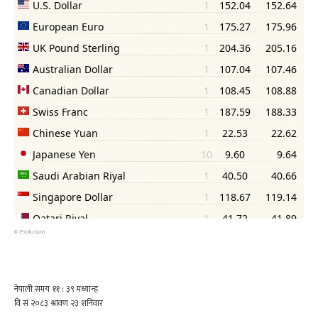
©
Psolution