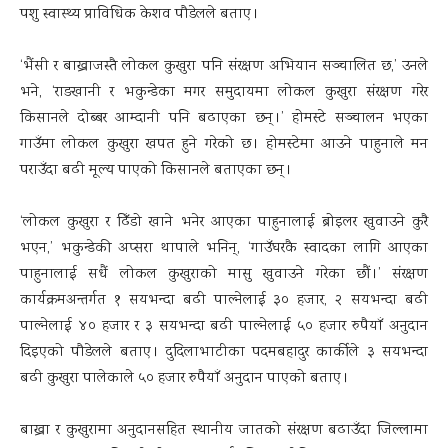
पशु स्वास्थ्य प्राविधिक केशव पौडेलले बताए ।
‘भैंसी र बाख्राजस्तै लोकल कुखुरा पनि संरक्षण अभियान सञ्चालित छ,’ उनले
भने, ‘राङखानी र भकुन्डेका मगर समुदायमा लोकल कुखुरा संरक्षण गरेर
किसानले दोब्बर आम्दानी पनि बढाएका छन् ।’ होमस्टे सञ्चालन भएका
गाउँमा लोकल कुखुरा खपत हुने गरेको छ । होमस्टेमा आउने पाहुनाले मन
पराउँदा बढी मूल्य पाएको किसानले बताएका छन् ।
‘लोकल कुखुरा र ढिँडो खाने भनेर आएका पाहुनालाई ब्रोइलर खुवाउने कुरै
भएन,’ भकुन्डेकी अप्सरा थापाले भनिन्, ‘गाउँघरकै स्वादका लागि आएका
पाहुनालाई सधैं लोकल कुखुराको मासु खुवाउने गरेका छौं ।’ संरक्षण
कार्यक्रमअन्तर्गत १ सयभन्दा बढी पाल्नेलाई ३० हजार, २ सयभन्दा बढी
पाल्नेलाई ४० हजार र ३ सयभन्दा बढी पाल्नेलाई ५० हजार रुपैयाँ अनुदान
दिइएको पौडेलले बताए । दुदिलाभाटीका पदमबहादुर कार्कीले ३ सयभन्दा
बढी कुखुरा पालेकाले ५० हजार रुपैयाँ अनुदान पाएको बताए ।
बाख्रा र कुखुरामा अनुदानसहित स्थानीय जातको संरक्षण बढाउँदा जिल्लामा