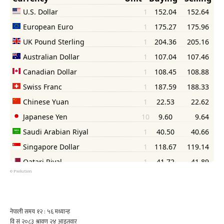
©
Psolution