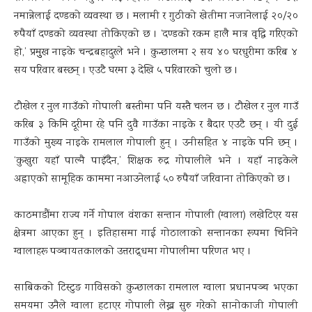
नमान्नेलाई दण्डको व्यवस्था छ । मलामी र गुठीको खेतीमा नजानेलाई २०/२०
रुपैयाँ दण्डको व्यवस्था तोकिएको छ । ‘दण्डको रकम हालै मात्र वृद्धि गरिएको
हो,’ प्रमुुख नाइके चन्द्रबहादुरले भने । कुन्छालमा २ सय ४० घरधुरीमा करिब ४
सय परिवार बस्छन् । एउटै घरमा ३ देखि ५ परिवारको चुलो छ ।
टौखेल र नुल गाउँको गोपाली बस्तीमा पनि यस्तै चलन छ । टौखेल र नुल गाउँ
करिब ३ किमि दूरीमा रहे पनि दुवै गाउँका नाइके र बैदार एउटै छन् । यी दुई
गाउँको मुख्य नाइके रामलाल गोपाली हुन् । उनीसहित ४ नाइके पनि छन् ।
‘कुखुरा यहाँ पाल्नै पाइँदैन,’ शिक्षक रुद्र गोपालीले भने । यहाँ नाइकेले
अह्राएको सामूहिक काममा नआउनेलाई ५० रुपैयाँ जरिवाना तोकिएको छ ।
काठमाडौंमा राज्य गर्ने गोपाल वंशका सन्तान गोपाली (ग्वाला) लखेटिएर यस
क्षेत्रमा आएका हुन् । इतिहासमा गाई गोठालाको सन्तानका रूपमा चिनिने
ग्वालाहरू पञ्चायतकालको उत्तराद्र्धमा गोपालीमा परिणत भए ।
साबिकको टिस्टुङ गाविसको कुन्छालका रामलाल ग्वाला प्रधानपञ्च भएका
समयमा उनैले ग्वाला हटाएर गोपाली लेख्न सुरु गरेको सानोकाजी गोपाली