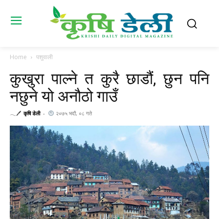
Home
पशुवाली
कुखुरा पाल्ने त कुरै छाडौं, छुन पनि
नछुने यो अनौठो गाउँ
𓂃🖊
कृषि डेली
-
२०७५ भदौ, ०८ गते