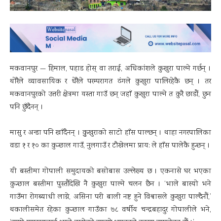
मकवानपुर — हिमाल, पहाड होस् वा तराई, अधिकांशले कुखुरा पाल्ने गर्छन् ।
थोरैले व्यावसायिक र धेरैले परम्परागत ढंगले कुखुरा पालिरहेकै छन् । तर
मकवानपुरको उत्तरी क्षेत्रमा यस्ता गाउँ छन् जहाँ कुखुरा पाल्ने त कुरै छाडौं, छुन
पनि छुँदैनन् ।
मासु र अन्डा पनि खाँदैनन् । कुुखुराको साटो हाँस पाल्छन् । थाहा नगरपालिका
वडा १ र १० का कुन्छाल गाउँ, नुलगाउँ र टौखेलमा प्राय: ले हाँस पालेकै हुन्छन् ।
यी बस्तीमा गोपाली समुदायको बसोबास उल्लेख्य छ । एकनासे घर भएका
कुन्छाल बस्तीमा पुस्तौंदेखि नै कुखुरा पाल्ने चलन छैन । ‘भाले बास्यो भने
गाउँमा रोगब्याधी लाग्ने, असिना परी बाली नष्ट हुने विश्वासले कुखुरा पाल्दैनौं,’
थकालीसमेत रहेका कुन्छाल गाउँका ७८ वर्षीय चन्द्रबहादुर गोपालीले भने,