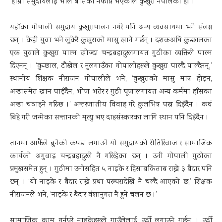
‘हाम्रो समुदायलाई भाले बासेको नफाप्ने भएकाले कुखुरा नपालेका हौं ।’
यहाँका गोपाली समुदाय कुखुरापालन नगरे पनि अन्य व्यवसायमा भने संलग्न
छन् । केही युवा भने लुकेरै कुखुराको मासु खाने गर्छन् । दशकअघि कुन्छालका
एक युवाले कुखुरा पाल्न खोज्दा चन्द्रबहादुरलगायत गुठीका व्यक्तिले पाल्न
दिएनन् । ‘कुन्छाल, टौखेल र नुलगाउँका गोपालीहरूले कुखुरा पाल्दै पाल्दैनन्,’
स्थानीय शिक्षक नीराजन गोपालीले भने, ‘कुखुराको मासु मात्र होइन,
अन्डासमेत खान पाइँदैन, भोज भतेर र गुठी पूजालगायत अन्य कर्ममा हाँसका
अन्डा चढाइने गरिन्छ ।’ अन्तरजातीय विवाह गरे कुलभित्र पस्न दिइँदैन । कथं
बिहे गरी जन्मेका सन्तानको मृत्यु भए दाहसंस्कारका लागि स्थान पनि दिइँदैन ।
तानमा आफैंले बुनेको कपडा लगाउने यो समुदायको रीतिरिवाज र सामाजिक
कार्यको अगुवाइ चन्द्रबहादुरले नै गरिरहेका छन् । उनी गोपाली गुठीका
प्रमुखसमेत हुन् । गुठीमा उनीसहित ५ नाइके र हिसाबकिताब राख्ने ३ बैदार पनि
छन् । ‘यो नाइके र बैदार राख्ने प्रथा परम्परादेखि नै चल्दै आएको छ,’ शिक्षक
नीराजनले भने, ‘नाइके र बैदार वंशानुगत नै हुने चलन छ ।’
सामाजिक काम गर्नुपरे नाइकेहरूले गाउँलेलाई उर्दी लगाउने गर्छन् । उर्दी