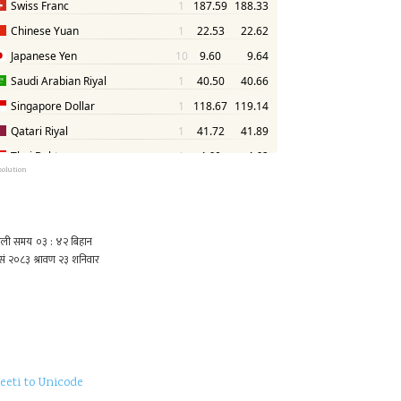
solution
eeti to Unicode