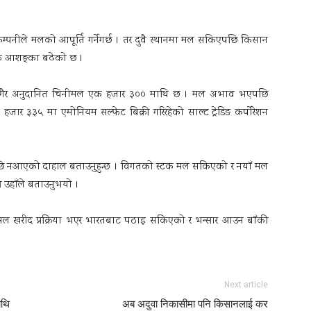
री कम्पनीले मलको आपूर्ति गर्नेगर्छ । तर दुवै स्थानमा मल सकिएपछि किसान
ने आशङ्का बढेको छ ।
र तर गैर अनुदानित चिनीमल एक हजार ३०० माथि छ । मल अभाव भएपछि
र ३३५ मा एमोनियम सल्फेट बिक्री गरिरहेको साल्ट ट्रेडिङ कर्पाेरेशन
सपछि नआएको दाहाल बताउनुहुन्छ । विगतको स्टक मल सकिएको र नयाँ मल
े उहाँले बताउनुभयो ।
र मल खरीद प्रक्रिया भएर भारतबाट पठाइ सकिएको र भन्सार आउन बाँकी
Next article
ाथि
अब अदुवा निकासीमा पनि किसानलाई कर