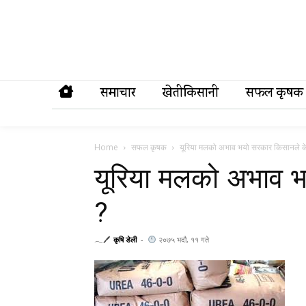
समाचार
खेतीकिसानी
सफल कृषक
Home
सफल कृषक
यूरिया मलको अभाव भयो सरकार किसानले के ग
यूरिया मलको अभाव भय
?
𓂃🖊
कृषि डेली
-
२०७५ भदौ, ११ गते