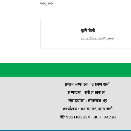
आक्रमण
कृषि डेली
https://krishidaily.com/
प्रधान सम्पादक : लक्ष्मण शर्मा
सम्पादक : सराेज खनाल
संवाददाता : लाेकराज भट्ट
कार्यालय : अनामनगर, काठमाडौं
☏ 9851105854, 9851194720