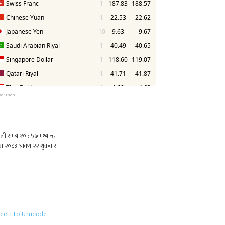
solution
eeti to Unicode