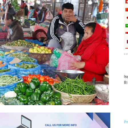
©
P
Pr