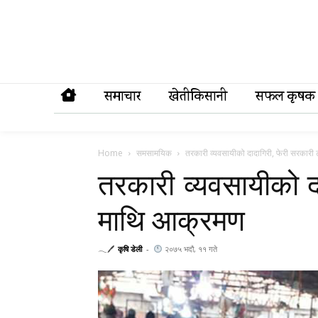
समाचार
खेतीकिसानी
सफल कृषक
Home
समसामयिक
तरकारी व्यवसायीको दादागिरी, फेरी सरकार
तरकारी व्यवसायीको द
माथि आक्रमण
𓂃🖊
कृषि डेली
-
२०७५ भदौ, ११ गते