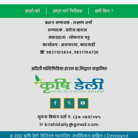
हाम्राे बारे
हाम्रा मार्ग निर्देशक
हामी किन ?
प्रधान सम्पादक : लक्ष्मण शर्मा
सम्पादक : सराेज खनाल
संवाददाता : लाेकराज भट्ट
कार्यालय : अनामनगर, काठमाडौं
☏ 9851105854, 9851194720
अदिती मल्टिमिडिया हाउस प्रा.लिद्वारा सञ्चालित
सुचना बिभाग दर्ता नं. ८३७-०७४/०७५
✉
krishidaily@gmail.com
© 2021 कृषि डेली डिजिटल म्यागजिन .सर्वाधिकार सुरक्षित | Developed