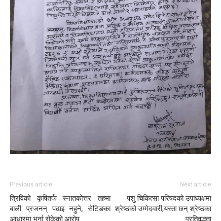
Previous article
Next article
त्रिविको कृषितर्फ स्नातकोत्तर तहमा
पशु चिकित्सा परिषदको उपाध्यक्षमा
बाली प्रजनन् पढाइ नहुने, सेटिङका
श्रेष्ठको उम्मेदवारी,यस्ता छन् श्रेष्ठका
आधारमा भर्ना रोकेको आरोप
प्रतिवद्धता