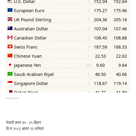
©
Psolution