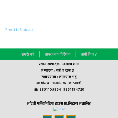
Preeti to Unicode
हाम्राे बारे
हाम्रा मार्ग निर्देशक
हामी किन ?
प्रधान सम्पादक : लक्ष्मण शर्मा
सम्पादक : सराेज खनाल
संवाददाता : लाेकराज भट्ट
कार्यालय : अनामनगर, काठमाडौं
☏ 9851105854, 9851194720
अदिती मल्टिमिडिया हाउस प्रा.लिद्वारा सञ्चालित