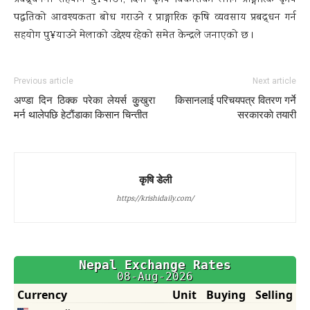
प्रवद्र्धनमा सहयोग पु¥याउने, दिगो कृषि विकासको लागि प्राङ्गारिक कृषि
पद्धतिको आवश्यकता बोध गराउने र प्राङ्गारिक कृषि व्यवसाय प्रबद्र्धन गर्न
सहयोग पु¥याउने मेलाको उद्देश्य रहेको समेत केन्द्रले जनाएको छ ।
Previous article
Next article
अण्डा दिन ठिक्क परेका लेयर्स कुुखुरा
किसानलाई परिचयपत्र वितरण गर्ने
मर्न थालेपछि हेटाैंडाका किसान चिन्तीत
सरकारकाे तयारी
कृषि डेली
https://krishidaily.com/