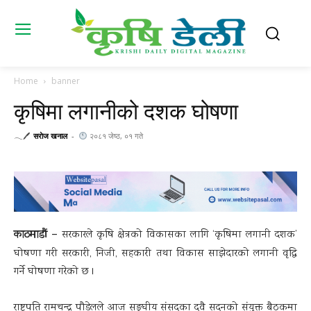
Home
banner
कृषिमा लगानीको दशक घोषणा
𓂃🖊
सराेज खनाल
-
२०८१ जेष्ठ, ०१ गते
काठमाडौं –
सरकारले कृषि क्षेत्रको विकासका लागि ‘कृषिमा लगानी दशक’
घोषणा गरी सरकारी, निजी, सहकारी तथा विकास साझेदारको लगानी वृद्धि
गर्ने घोषणा गरेको छ ।
राष्ट्रपति रामचन्द्र पौडेलले आज सङ्घीय संसदका दुवै सदनको संयुक्त बैठकमा