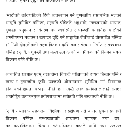
भण्डारण क्षमता वृद्धि गरिने सरकारको नीति छ ।
“माटोको उर्वराशक्तिको दिगो व्यवस्थापन गर्न गुणस्तरीय रासायनिक मलको
आपूर्ति सुनिश्चित गरिनेछ”, राष्ट्रपति पौडेलले भन्नुभयो, “मलखादको आयात,
गुणस्तर अनुगमन र वितरण थप व्यवस्थित र पारदर्शी बनाइनेछ, माटोको
अम्लीयपना घटाउन र उत्पादन वृद्धि गर्न प्राङ्गारिक खेतीलाई प्रोत्साहित गरिनेछ
।” निजी क्षेत्रसमेतको सहभागितामा कृषि बजार संरचना निर्माण र सञ्चालन
गरिनेछ र कृषि, पशुपन्छी तथा मत्स्य उत्पादनको बजारीकरणको नियमन संयन्त्र
विकास गरिने नीति छ ।
आयातित खाद्यान्न एवम् तरकारीमा विषादी परीक्षणको दायरा बिस्तार गरिने र
स्वस्थ र गुणस्तरीय कृषि उपजको ओसारपसार सुनिश्चित गर्न नियामक
निकायको क्षमता बढाइने नीति छ । त्यस्तै, खाद्य प्रयोगशालालाई क्रमशः
अन्तर्राष्ट्रिय प्रत्यायनयुक्त प्रयोगशालामा स्तरोन्नति गरिने सरकारको नीति छ ।
“कृषि तथ्याङ्क सङ्कलन, विश्लेषण र प्रक्षेपण गरी बजार सूचना प्रणाली
विकास गरिनेछ, सम्भाव्यताको आधारमा महानगर तथा उप–
महानगरपालिकामा चिस्यान कक्षसहितका बहुतले कृषि तथा फलफूल