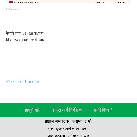
©
Psolution
Preeti to Unicode
हाम्राे बारे
हाम्रा मार्ग निर्देशक
हामी किन ?
प्रधान सम्पादक : लक्ष्मण शर्मा
सम्पादक : सराेज खनाल
संवाददाता : लाेकराज भट्ट