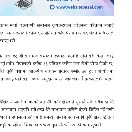
िकास मन्त्री चक्रपाणी खनालले कृषकहरुको जीवनमा परिवर्तन नआई
छ । जनसंख्याको करिब ६६ प्रतिशत कृषि पेशामा आवद्ध रहेको भन्दै उनले
 बताउनुभयाे।
िवेशन तथा १२ औं साधारण सभाको उदघाटन गरेपछि उहँले सबै किसानलाई
सा गर्नुभयाे। ‘नेपालको करिब २३ प्रतिशत जमिन मात्र खेती योग्य रहेको छ,’
 रहेकोले कृषि पेशामा आकर्षण बढाउन सरकार गम्भीर छ।’ ठुला आयोजना
ा किसानलाई पनि सहज रुपमा अनुदान पाउने व्यवस्था गर्न सरकार लागि परेको
बैदेशिक रोजगारीमा गएको बताउँदै ‘कृषि क्षेत्रलाई सुधार्न सके सबैभन्दा धेरै
 सम्भावना भएपनि सबैभन्दा धेरै सम्भावना कृषिमै रहेको जिकिर गर्दै मन्त्री
भयाे । नेपालको बेरोजगारी समस्या समाधानको लागि कृषि क्षेत्रलाई उच्च
 आधुनिक प्रविधी भित्र्याउन सके आमुल परिवर्तन आउने बताउनुभयाे।