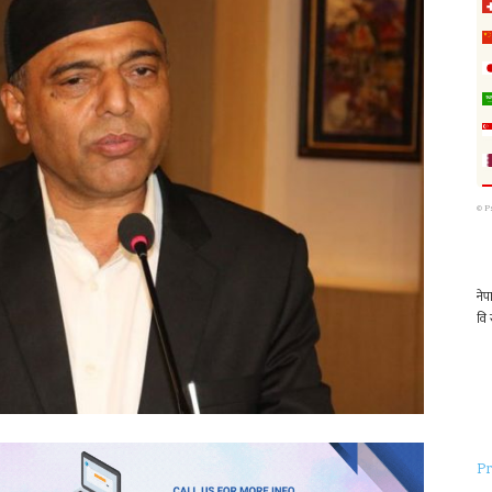
©
P
Pr