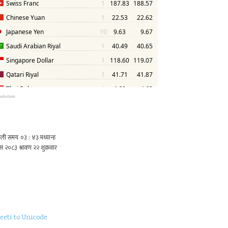
solution
eeti to Unicode