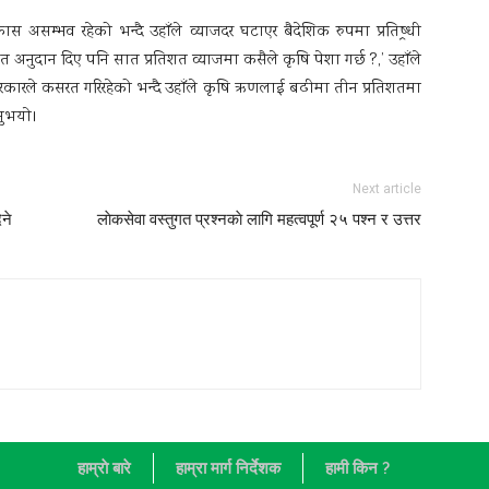
 असम्भव रहेको भन्दै उहाँले व्याजदर घटाएर बैदेशिक रुपमा प्रतिष्र्धी
अनुदान दिए पनि सात प्रतिशत व्याजमा कसैले कृषि पेशा गर्छ ?,’ उहाँले
रकारले कसरत गरिरहेको भन्दै उहाँले कृषि ऋणलाई बढीमा तीन प्रतिशतमा
ुभयाे।
Next article
ने
लाेकसेवा वस्तुगत प्रश्नकाे लागि महत्वपूर्ण २५ पश्न र उत्तर
हाम्राे बारे
हाम्रा मार्ग निर्देशक
हामी किन ?