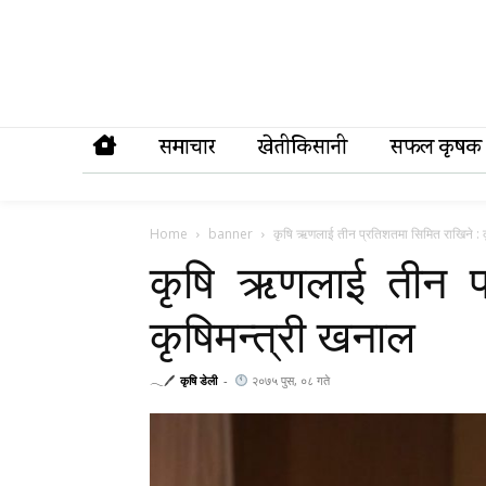
समाचार
खेतीकिसानी
सफल कृषक
Home
banner
कृषि ऋणलाई तीन प्रतिशतमा सिमित राखिने : क
कृषि ऋणलाई तीन प्
कृषिमन्त्री खनाल
𓂃🖊
कृषि डेली
-
२०७५ पुस, ०८ गते