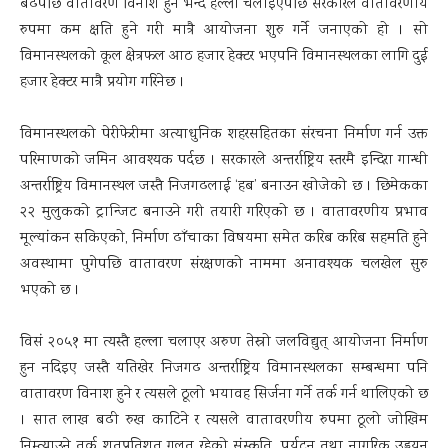
बढेपछि वातावरण विनाश हुने भन्दै हल्ला चलाइएपछि सरकारले वातावरणीय
रुपमा कम क्षति हुने गरी मात्रै आयोजना शुरु गर्ने जनाएको हो । सो
विमानस्थलको कूल क्षेत्रफल आठ हजार हेक्टर भएपनि विमानस्थलका लागि दुई
हजार हेक्टर मात्रै प्रयोग गरिनेछ ।
विमानस्थलको पेरीफेरीमा अत्याधुनिक शहरसहितका संरचना निर्माण गर्न उक्त
परिमाणको जमिन आवश्यक पर्दछ । सरकारले अन्तर्राष्ट्रिय स्तरमै इन्दिरा गान्धी
अन्तर्राष्ट्रिय विमानस्थल जस्तै निजगढलाई ‘हब’ बनाउन खोजेको छ । छिमेकका
२२ मुलुकको ट्रान्जिट बनाउने गरी तयारी गरिएको छ । वातावरणीय प्रभाव
मूल्यांकन सकिएको, निर्माण ढाँचाका विषयमा समेत करिब करिब सहमति हुने
अवस्थामा पुगेपछि वातावरण संरक्षणको नाममा अनावश्यक चलखेल सुरु
भएको छ ।
विसं २०५१ मा त्यस्तै हल्ला चलाएर अरुण तेस्रो जलविद्युत् आयोजना निर्माण
हुन नदिइए जस्तै यतिखेर निजगढ अन्तर्राष्ट्रिय विमानस्थलका सम्बन्धमा पनि
वातावरण विनाश हुने र त्यसले ठूलो भयावह सिर्जना गर्ने तर्क गर्न थालिएको छ
। सात लाख बढी रुख काटिने र त्यसले वातावरणीय रुपमा ठूलो जोखिम
निम्त्याउने तर्क शतप्रतिशत गलत रहेको संस्कृति, पर्यटन तथा नागरिक उड्डयन