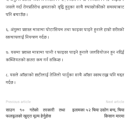
५. अंगुरमा प्रशस्त मात्रामा भिटामिन ‘C’, भिटामिन ‘K’ र भिटामिन ‘A’ पाईन्छ ।
जसले गर्दा रोगप्रतिरोध क्षमताको वृद्धि हुनुका साथै रुघाखोकीको समस्याबाट
पनि बचाउँछ ।
६. अंगुरमा प्रशस्त मात्रामा पोटासियम तथा फाइवर पाइने हुनाले हाम्रो शरीरको
रक्तचापलाई नियन्त्रण गर्दछ ।
७. यसमा प्रशस्त मात्रामा पानी र फाइवर पाइने हुनाले जलवियोजन हुन नदिई
कब्जियतको खतरा कम गर्न सकिन्छ ।
८. यसले आँखाको दृस्टीलाई तेजिलो पार्नुका साथै आँखा स्वस्थ राख्न पनि मद्दत
गर्दछ ।
Previous article
Next article
साउन १० गतेकाे तरकारी तथा
इलामका ५२ चिया उद्याेग बन्द, चिया
फलफूलकाे खुद्रा मूल्य हेर्नुहाेस
किसान मारमा