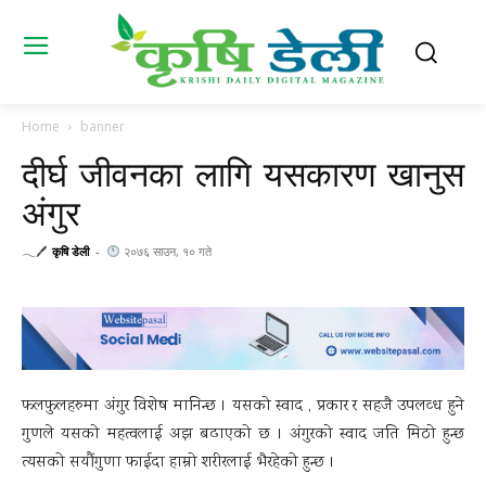
Home
banner
दीर्घ जीवनका लागि यसकारण खानुस
अंगुर
𓂃🖊
कृषि डेली
-
२०७६ साउन, १० गते
फलफुलहरुमा अंगुर विशेष मानिन्छ । यसको स्वाद , प्रकार र सहजै उपलव्ध हुने
गुणले यसको महत्वलाई अझ बढाएको छ । अंगुरको स्वाद जति मिठो हुन्छ
त्यसको सयौंगुणा फाईदा हाम्रो शरीरलाई भैरहेको हुन्छ ।