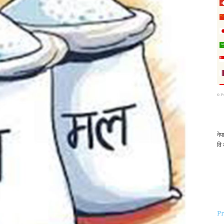
©
P
Pr