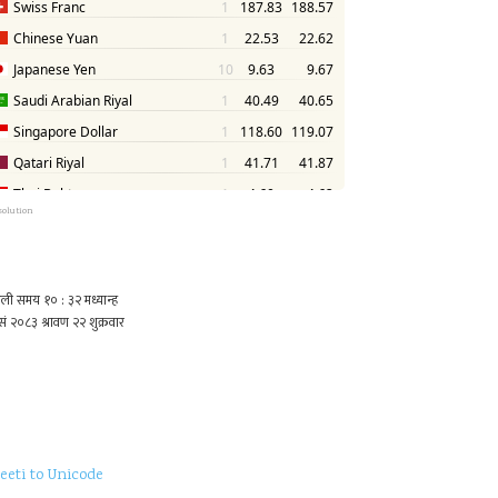
solution
eeti to Unicode