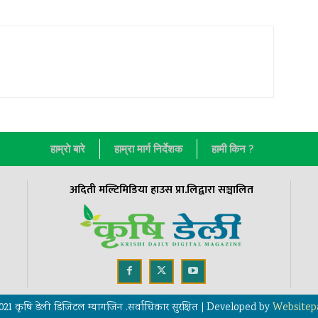
हाम्राे बारे
हाम्रा मार्ग निर्देशक
हामी किन ?
अदिती मल्टिमिडिया हाउस प्रा.लिद्वारा सञ्चालित
021 कृषि डेली डिजिटल म्यागजिन .सर्वाधिकार सुरक्षित | Developed by
Websitep