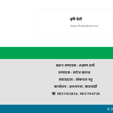
कृषि डेली
https://krishidaily.com/
प्रधान सम्पादक : लक्ष्मण शर्मा
सम्पादक : सराेज खनाल
संवाददाता : लाेकराज भट्ट
कार्यालय : अनामनगर, काठमाडौं
☏ 9851105854, 9851194720
© 2