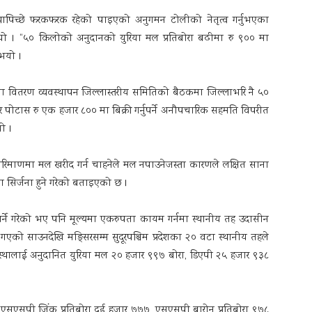
थापिच्छे फरकफरक रहेको पाइएको अनुगमन टोलीको नेतृत्व गर्नुभएका
यो । “५० किलोको अनुदानको युरिया मल प्रतिबोरा बढीमा रु ९०० मा
नुभयो ।
था वितरण व्यवस्थापन जिल्लास्तरीय समितिको बैठकमा जिल्लाभरि नै ५०
 र पोटास रु एक हजार ८०० मा बिक्री गर्नुपर्ने अनौपचारिक सहमति विपरीत
यो ।
माणमा मल खरीद गर्न चाहनेले मल नपाउनेजस्ता कारणले लक्षित साना
सिर्जना हुने गरेको बताइएको छ ।
ी गर्ने गरेको भए पनि मूल्यमा एकरुपता कायम गर्नमा स्थानीय तह उदासीन
गएको साउनदेखि मङ्सिरसम्म सुदूरपश्चिम प्रदेशका २० वटा स्थानीय तहले
संस्थालाई अनुदानित युरिया मल २० हजार ९९७ बोरा, डिएपी २५ हजार ९३८
, एसएसपी जिंक प्रतिबोरा दुई हजार ७७७, एसएसपी बारोन प्रतिबोरा ९७८