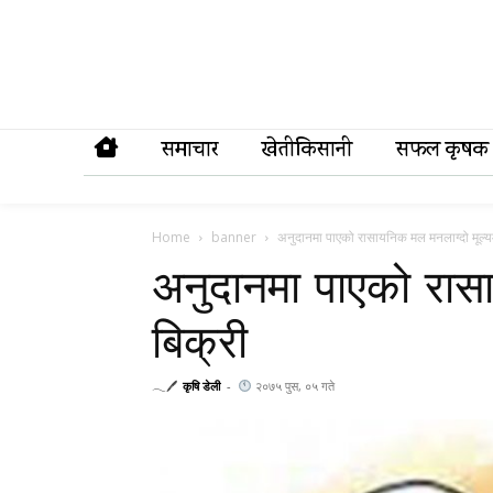
समाचार
खेतीकिसानी
सफल कृषक
Home
banner
अनुदानमा पाएको रासायनिक मल मनलाग्दो मूल्यम
अनुदानमा पाएको रासा
बिक्री
𓂃🖊
कृषि डेली
-
२०७५ पुस, ०५ गते