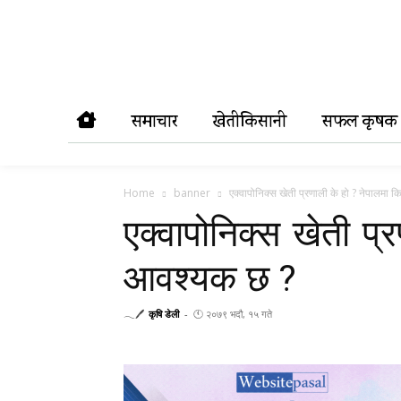
समाचार
खेतीकिसानी
सफल कृषक
Home
banner
एक्वापोनिक्स खेती प्रणाली के हो ? नेपालमा
एक्वापोनिक्स खेती प्
आवश्यक छ ?
𓂃🖊
कृषि डेली
-
🕚 २०७९ भदौ, १५ गते