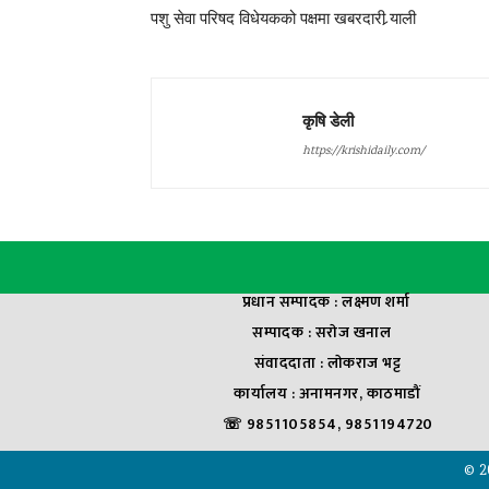
पशु सेवा परिषद विधेयकको पक्षमा खबरदारी र्‍याली
कृषि डेली
https://krishidaily.com/
प्रधान सम्पादक : लक्ष्मण शर्मा
सम्पादक : सराेज खनाल
संवाददाता : लाेकराज भट्ट
कार्यालय : अनामनगर, काठमाडौं
☏ 9851105854, 9851194720
© 2