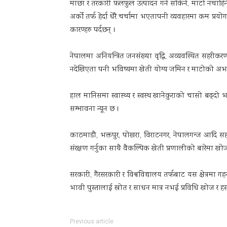
माछा र तरकारी फलफुल उत्पादन गर्न सकिने, माटो नचाह
अर्को तर्फ हेर्दा धेरै चर्चामा भएतापनी व्यवहारमा कम प्रयोग
कारण्हरु पर्दछन् ।
नेपालमा अनियन्त्रित जनसंख्या वृद्धि, अव्यवस्थित सहरीक
नदेखिएता पनी भविष्यमा खेती योग्य जमिन र माटोको अभाव
हाल मानिसमा स्वास्थ्य र स्वस्थ खानेकुराको चासो बढ्द
सम्भावना न्यून छ ।
काठमाडौ, भक्तपुर, पोखरा, विराटनगर, नेपालगन्ज आदि सहरी 
संरक्षण गर्नुका साथै वैकल्पिक खेती प्रणालीको बारेमा ख
सरकारी, गैरसरकारी र विश्वविद्यालय तर्फबाट यस क्षेत्रमा 
भावी पुस्तालाई स्रोत र साधन मात्र नभई प्रविधि खोज र हस्
Previous article