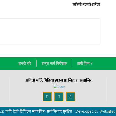
सकियो मलको झमेला
हाम्राे बारे
हाम्रा मार्ग निर्देशक
हामी किन ?
अदिती मल्टिमिडिया हाउस प्रा.लिद्वारा सञ्चालित
021 कृषि डेली डिजिटल म्यागजिन .सर्वाधिकार सुरक्षित | Developed by
Websitep