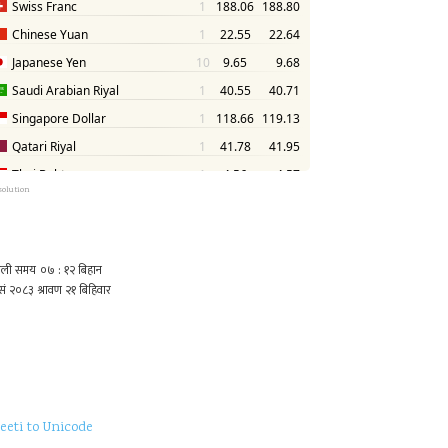
solution
eeti to Unicode