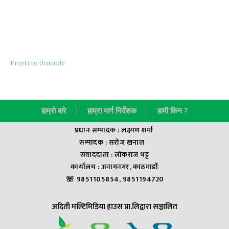
Preeti to Unicode
हाम्राे बारे
हाम्रा मार्ग निर्देशक
हामी किन ?
प्रधान सम्पादक : लक्ष्मण शर्मा
सम्पादक : सराेज खनाल
संवाददाता : लाेकराज भट्ट
कार्यालय : अनामनगर, काठमाडौं
☏ 9851105854, 9851194720
अदिती मल्टिमिडिया हाउस प्रा.लिद्वारा सञ्चालित