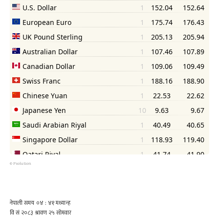
©
Psolution