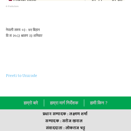
©
Psolution
Preeti to Unicode
हाम्राे बारे
हाम्रा मार्ग निर्देशक
हामी किन ?
प्रधान सम्पादक : लक्ष्मण शर्मा
सम्पादक : सराेज खनाल
संवाददाता : लाेकराज भट्ट