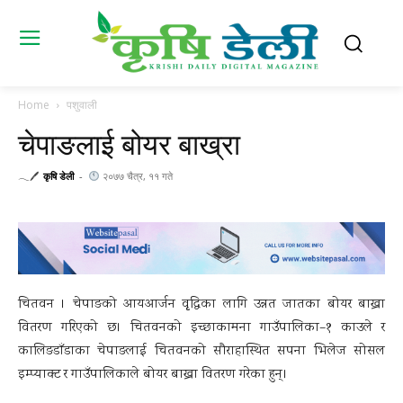
Home
पशुवाली
चेपाङलाई बोयर बाख्रा
𓂃🖊
कृषि डेली
-
२०७७ चैत्र, ११ गते
चितवन । चेपाङको आयआर्जन वृृद्धिका लागि उन्नत जातका बोयर बाख्रा
वितरण गरिएको छ। चितवनको इच्छाकामना गाउँपालिका–१ काउले र
कालिङडाँडाका चेपाङलाई चितवनको सौराहास्थित सपना भिलेज सोसल
इम्प्याक्ट र गाउँपालिकाले बोयर बाख्रा वितरण गरेका हुन्।