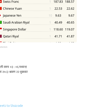
solution
eeti to Unicode