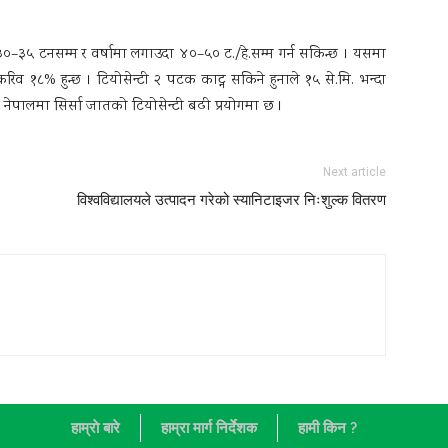
हे. ३०–३५ टनसम्म र वर्षामा लगाउदा ४०–५० ट./हे.सम्म गर्न सकिन्छ । यसमा
थ करिव १८% हुन्छ । टियोसेन्टी २ पटक काट्न सकिने हुनाले १५ से.मि. भन्दा
नेपालमा सिर्सा जातको टियोसेन्टी बढी प्रयोगमा छ ।
Next article
विश्वविद्यालयले उत्पादन गरेको स्यानिटाइजर निःशुल्क वितरण
हाम्राे बारे
हाम्रा मार्ग निर्देशक
हामी किन ?