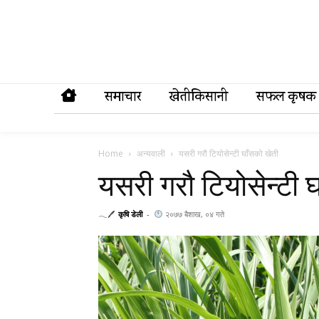
समाचार
खेतीकिसानी
सफल कृषक
Home
अन्यवाली
यसरी गरौ टियोसेन्टी घाँसको खेती
यसरी गरौ टियोसेन्टी 
𓂃🖊
कृषि डेली
-
२०७७ बैशाख, ०४ गते