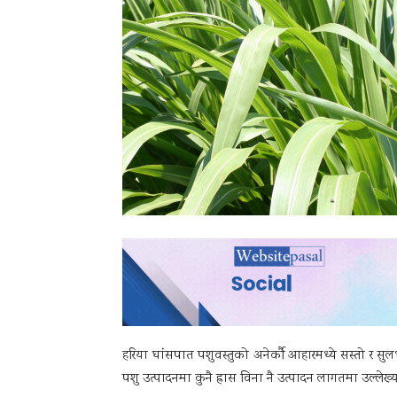
हरिया घांंसपात पशुवस्तुको अनेर्कौ आहारमध्ये सस्तो र स
पशु उत्पादनमा कुनै ह्रास विना नै उत्पादन लागतमा उल्लेख्