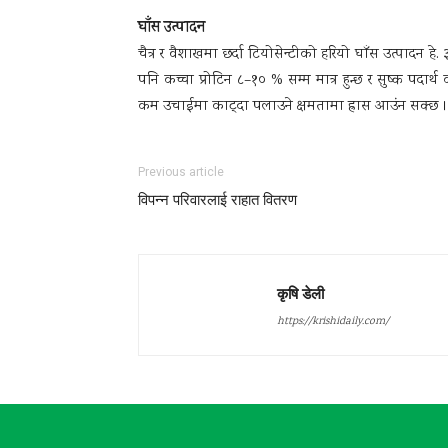
घाँस उत्पादन
चैत्र र वैशाखमा छर्दा टियोसेन्टीको हरियो घाँस उत्पादन 
पनि कच्चा प्रोटिन ८–१० % सम्म मात्र हुन्छ र सुष्क पदार्
कम उचाईमा काट्दा पलाउने क्षमतामा ह्रास आउंन सक्छ । 
Previous article
विपन्न परिवारलाई राहात वितरण
कृषि डेली
https://krishidaily.com/