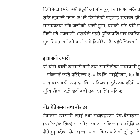
टियोसेन्टी र मकै उस्तै प्रकृतिका घाँस हुन् । खास गरी मकैे
लुछेर खूवाउने चलन छ भने टियोसेन्टी पशूलाई खुवाउने हर
सामान्यतया मकै जत्तीको अग्लो हुंदैन, यसको डाँठ पनि मस
मिल्ने गरी नपलाउने भएकोले राम्ररी हुर्किएपछि मात्र काटि
मुल भिन्नता भनेकोे पानी जम्ने वित्तीकै मकै पहँेलिन्छ भन
हावापानी र माटो
यो घाँसे बाली खासगरी गर्मी तथा समसितोष्ण हावापानी हुने 
। मकैलाई जस्तै प्रतिहेक्टर १०० के.जि. नाईट्रोजन, ६
जग्गावाट बढी उत्पादन लिन सकिन्छ । दुईपटक हरियो 
यूरिया/हे.का दरले छर्दा बढी उत्पादन लिन सकिन्छ ।
बीउ रोप्ने समय तथा बीउ दर
नेपालमा खासगरी तराई तथा मध्यपहाडमा चैत्र÷बैसाखमा
(असोज/कार्तिक) मा समेत लगाउन सकिन्छ । ४० देखि ५० क
खैरो हुनु पर्दछ । सेता/हल्का रंगका बिउ नपाकेको हुने हुनाले त्