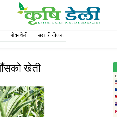
जीवनशैली
सरकारी याेजना
घाँसको खेती