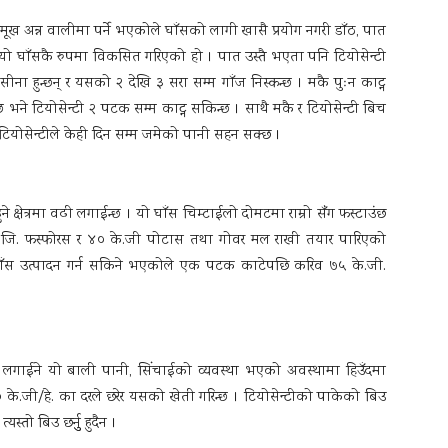
 प्रमूख अन्न वालीमा पर्ने भएकोले घाँसको लागी खासै प्रयोग नगरी डाँठ, पात
ियो घाँसकै रुपमा विकसित गरिएको हो । पात उस्तै भएता पनि टियोसेन्टी
ीना हुन्छन् र यसको २ देखि ३ सरा सम्म गाँज निस्कन्छ । मकै पुःन काट्न
न्छ भने टियोसेन्टी २ पटक सम्म काट्न सकिन्छ । साथै मकै र टियोसेन्टी बिच
े टियोसेन्टीले केही दिन सम्म जमेको पानी सहन सक्छ ।
क्षेत्रमा वढी लगाईन्छ । यो घाँस चिम्टाईलो दोमटमा राम्रो सँंग फस्टाउंछ
० के.जि. फस्फोरस र ४० के.जी पोटास तथा गोवर मल राखी तयार पारिएको
घाँस उत्पादन गर्न सकिने भएकोले एक पटक काटेपछि करिव ७५ के.जी.
 लगाईने यो बाली पानी, सिंचाईको व्यवस्था भएको अवस्थामा हिउँदमा
े.जी/हे. का दरले छरेर यसको खेती गरिन्छ । टियोसेन्टीको पाकेको बिउ
यस्तो बिउ छर्नुु हुदैन ।