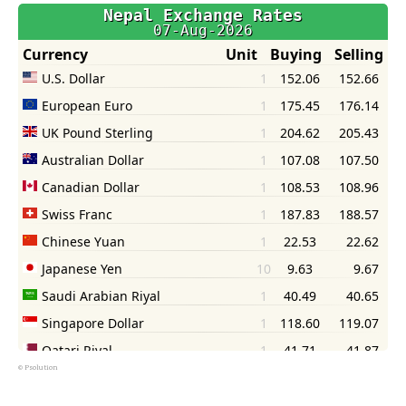
©
Psolution