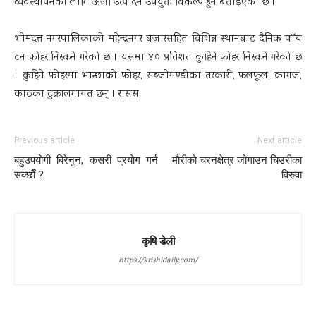
व्यवस्थापनका लागि ऊर्जा उत्पादन उपयुक्त विकल्प हुने बताइएको छ ।
भीमदत्त नगरपालिकाको महेन्द्रनगर बजारसहित विभिन्न स्थानबाट दैनिक पाँच
टन फोहर निस्कने गरेको छ । यसमा ४० प्रतिशत कुहिने फोहर निस्कने गरेको छ
। कुहिने फोहरमा भान्छाको फोहर, सब्जीमण्डीका तरकारी, फलफूल, कागज,
काठका टुक्रालगायत छन् । रासस
Previous article
Next article
बहुउपयाेगी बिरेनुन, कसरी प्रयाेग गर्न
माैरीकाे चरनक्षेत्र जोगाउन चिउरीका
सक्छाैँ ?
विरुवा
कृषि डेली
https://krishidaily.com/