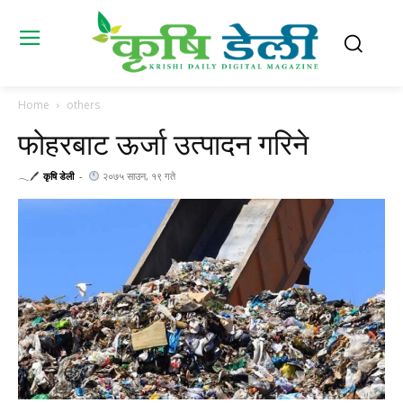
Home
others
फोहरबाट ऊर्जा उत्पादन गरिने
𓂃🖊
कृषि डेली
-
२०७५ साउन, १९ गते