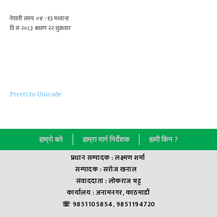
Preeti to Unicode
हाम्राे बारे
हाम्रा मार्ग निर्देशक
हामी किन ?
प्रधान सम्पादक : लक्ष्मण शर्मा
सम्पादक : सराेज खनाल
संवाददाता : लाेकराज भट्ट
कार्यालय : अनामनगर, काठमाडौं
☏ 9851105854, 9851194720