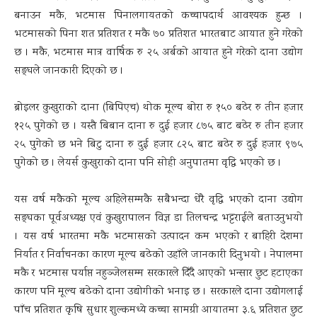
बनाउन मकै, भटमास पिनालगायतको कच्चापदार्थ आवश्यक हुन्छ ।
भटमासको पिना शत प्रतिशत र मकै ७० प्रतिशत भारतबाट आयात हुने गरेको
छ । मकै, भटमास मात्र वार्षिक रु २५ अर्बको आयात हुने गरेको दाना उद्योग
सङ्घले जानकारी दिएको छ ।
ब्रोइलर कुखुराको दाना (बिपिएच) थोक मूल्य बोरा रु १५० बढेर रु तीन हजार
१२५ पुगेको छ । यस्तै बिबान दाना रु दुई हजार ८७५ बाट बढेर रु तीन हजार
२५ पुगेको छ भने बिटु दाना रु दुई हजार ८२५ बाट बढेर रु दुई हजार ९७५
पुगेको छ । लेयर्स कुखुराको दाना पनि सोही अनुपातमा वृद्धि भएको छ ।
यस वर्ष मकैको मूल्य अहिलेसम्मकै सबैभन्दा धेरै वृद्धि भएको दाना उद्योग
सङ्घका पूर्वअध्यक्ष एवं कुखुरापालन विज्ञ डा तिलचन्द्र भट्टराईले बताउनुभयो
। यस वर्ष भारतमा मकै भटमासको उत्पादन कम भएको र बाहिरी देशमा
निर्यात र निर्वाचनका कारण मूल्य बढेको उहाँले जानकारी दिनुभयो । नेपालमा
मकै र भटमास पर्याप्त नहुञ्जेलसम्म सरकारले दिँदै आएको भन्सार छुट हटाएका
कारण पनि मूल्य बढेको दाना उद्योगीको भनाइ छ । सरकारले दाना उद्योगलाई
पाँच प्रतिशत कृषि सुधार शुल्कमध्ये कच्चा सामग्री आयातमा ३.६ प्रतिशत छुट