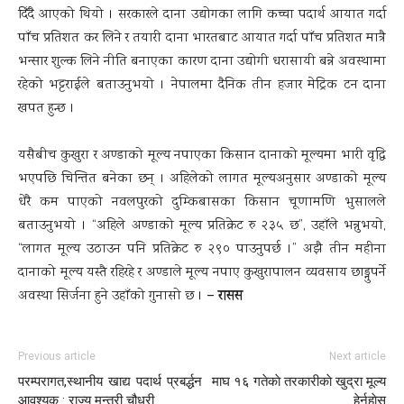
दिँदै आएको थियो । सरकारले दाना उद्योगका लागि कच्चा पदार्थ आयात गर्दा
पाँच प्रतिशत कर लिने र तयारी दाना भारतबाट आयात गर्दा पाँच प्रतिशत मात्रै
भन्सार शुल्क लिने नीति बनाएका कारण दाना उद्योगी धरासायी बन्ने अवस्थामा
रहेको भट्टराईले बताउनुभयो । नेपालमा दैनिक तीन हजार मेट्रिक टन दाना
खपत हुन्छ ।
यसैबीच कुखुरा र अण्डाको मूल्य नपाएका किसान दानाको मूल्यमा भारी वृद्धि
भएपछि चिन्तित बनेका छन् । अहिलेको लागत मूल्यअनुसार अण्डाको मूल्य
धेरै कम पाएको नवलपुरको दुम्किबासका किसान चूणामणि भुसालले
बताउनुभयो । “अहिले अण्डाको मूल्य प्रतिक्रेट रु २३५ छ”, उहाँले भन्नुभयो,
“लागत मूल्य उठाउन पनि प्रतिक्रेट रु २९० पाउनुपर्छ ।” अझै तीन महीना
दानाको मूल्य यस्तै रहिरहे र अण्डाले मूल्य नपाए कुखुरापालन व्यवसाय छाड्नुपर्ने
– रासस
अवस्था सिर्जना हुने उहाँको गुनासो छ ।
Previous article
Next article
परम्परागत,स्थानीय खाद्य पदार्थ प्रबर्द्धन
माघ १६ गतेकाे तरकारीकाे खुद्रा मूल्य
आवश्यक : राज्य मन्त्री चौधरी
हेर्नुहाेस