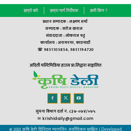
हाम्राे बारे
हाम्रा मार्ग निर्देशक
हामी किन ?
प्रधान सम्पादक : लक्ष्मण शर्मा
सम्पादक : सराेज खनाल
संवाददाता : लाेकराज भट्ट
कार्यालय : अनामनगर, काठमाडौं
☏ 9851105854, 9851194720
अदिती मल्टिमिडिया हाउस प्रा.लिद्वारा सञ्चालित
सुचना बिभाग दर्ता नं. ८३७-०७४/०७५
✉
krishidaily@gmail.com
© 2021 कृषि डेली डिजिटल म्यागजिन .सर्वाधिकार सुरक्षित | Developed