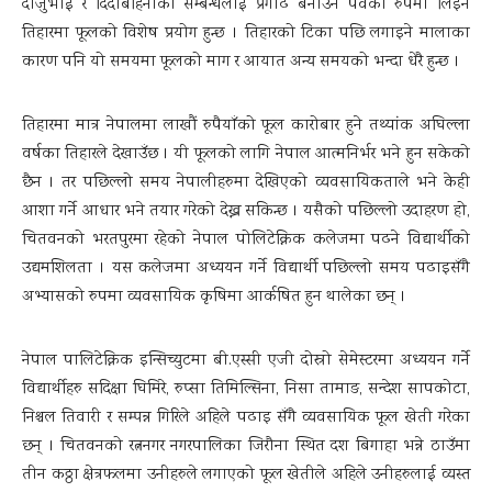
दाजुभाई र दिदीबहिनीको सम्बन्धलाई प्रगाढ बनाउने पर्वको रुपमा लिइने
तिहारमा फूलको विशेष प्रयोग हुन्छ । तिहारको टिका पछि लगाइने मालाका
कारण पनि यो समयमा फूलको माग र आयात अन्य समयको भन्दा धेरै हुन्छ ।
तिहारमा मात्र नेपालमा लाखौं रुपैयाँको फूल कारोबार हुने तथ्यांक अघिल्ला
वर्षका तिहारले देखाउँछ । यी फूलको लागि नेपाल आत्मनिर्भर भने हुन सकेको
छैन । तर पछिल्लो समय नेपालीहरुमा देखिएको व्यवसायिकताले भने केही
आशा गर्ने आधार भने तयार गरेको देख्न सकिन्छ । यसैको पछिल्लो उदाहरण हो,
चितवनको भरतपुरमा रहेको नेपाल पोलिटेक्निक कलेजमा पढने विद्यार्थीको
उद्यमशिलता । यस कलेजमा अध्ययन गर्ने विद्यार्थी पछिल्लो समय पढाइसँगै
अभ्यासको रुपमा व्यवसायिक कृषिमा आर्कषित हुन थालेका छन् ।
नेपाल पालिटेक्निक इन्सिच्युटमा बी.एस्सी एजी दोस्रो सेमेस्टरमा अध्ययन गर्ने
विद्यार्थीहरु सदिक्षा घिमिरे, रुप्सा तिमिल्सिना, निसा तामाङ, सन्देश सापकोटा,
निश्चल तिवारी र सम्पन्न गिरिले अहिले पढाइ सँगै व्यवसायिक फूल खेती गरेका
छन् । चितवनको रत्ननगर नगरपालिका जिरौना स्थित दश बिगाहा भन्ने ठाउँमा
तीन कठ्ठा क्षेत्रफलमा उनीहरुले लगाएको फूल खेतीले अहिले उनीहरुलाई व्यस्त