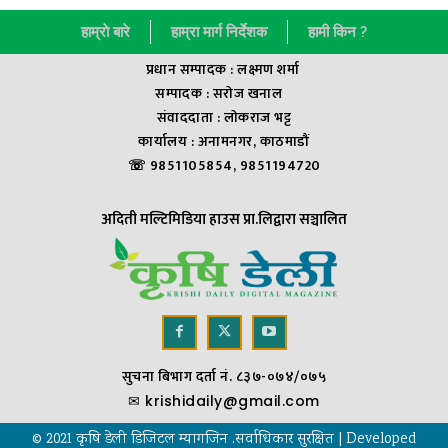
हाम्राे बारे
हाम्रा मार्ग निर्देशक
हामी किन ?
प्रधान सम्पादक : लक्ष्मण शर्मा
सम्पादक : सराेज खनाल
संवाददाता : लाेकराज भट्ट
कार्यालय : अनामनगर, काठमाडौं
☏ 9851105854, 9851194720
अदिती मल्टिमिडिया हाउस प्रा.लिद्वारा सञ्चालित
सुचना बिभाग दर्ता नं. ८३७-०७४/०७५
✉
krishidaily@gmail.com
© 2021 कृषि डेली डिजिटल म्यागजिन .सर्वाधिकार सुरक्षित | Developed