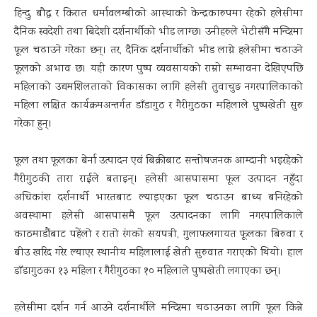
हिन्दु, बौद्ध र किरात धर्मावलम्बीको आस्थाको केन्द्रकारुपमा रहेको हलेसीमा
दैनिक स्वदेशी तथा बिदेशी दर्शनार्थीको भीड लाग्छ। उनीहरुले भेटीसँगै मन्दिरमा
फूल चढाउने गरेका छन्। तर, दैनिक दर्शनार्थीको भीड लाग्ने हलेसीमा चढाउने
फूलको अभाव छ। यही कारण पुष्प व्यवसायको राम्रो सम्भावना देखिएपछि
महिलाको उद्यमशिलताको विकासका लागि हलेसी तुवाचुङ नगरपालिकाको
महिला लक्षित कार्यक्रमअन्तर्गत डाँडागुठ र गैरीगुठका महिलाले पुष्पखेती सुरु
गरेका हुन्।
फूल तथा फूलका बेर्ना उत्पादन एवं बिक्रीबाट सन्तोषजनक आम्दानी भइरहेको
गैरीगुठकी तारा राईले बताइन्। हलेसी आसपासमा फूल उत्पादन नहुँदा
अधिकांश दर्शनार्थी भारतबाट ल्याइएका फूल चढाउन बाध्य बनिरहेको
अवस्थामा हलेसी आसपासमै फूल उत्पादनका लागि नगरपालिकाले
काठमाडौंबाट पहेंलो र रातो रंगको सयपत्री, गुलाफलगायत फूलका बिरुवा र
बीउ खरिद गरेर ल्याएर स्थानीय महिलालाई खेती सुरुवात गराएको थियो। हाल
डाँडागुठका १३ महिला र गैरीगुठका १० महिलाले पुष्पखेती लगाएका छन्।
हलेसीमा दर्शन गर्न आउने दर्शनार्थीले मन्दिरमा चढाउनका लागि फूल किन्ने