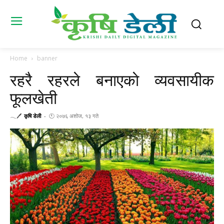
Home
banner
रहरै रहरले बनाएकाे व्यवसायीक
फूलखेती
𓂃🖊
कृषि डेली
-
🕚 २०७६ अशोज, १३ गते