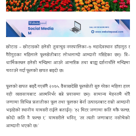
खोटाङ – खोटाङको हलेसी तुवाचुङ नगरपालिका–७ महादेवस्थान डाँडागुठ र
गैरीगुठका महिलाले फूलखेतीबाट लोभलाग्दो आम्दानी गरिरहेका छन्। त्रि–
धार्मिकस्थल हलेसी मन्दिरमा आउने आन्तरिक तथा बाह्य दर्शनार्थीले मन्दिरमा
चढाउने गर्दा फूलको खपत बढ्दो छ।
फूलको खपत बढ्दै गएसँगै २०७५ वैसाखदेखि फूलखेती सुरु गरेका महिला हाल
यही व्यवसायबाट आत्मनिर्भर बन्ने प्रयासमा छन्। सामान्य मेहनतमै थोरै
जग्गामा विभिन्न प्रजातीका फूल तथा फूलका बेर्ना उत्पादनबाट राम्रो आम्दानी
भइरहेको स्थानीय यामसरी राईले बताईन्। ‘१२ मिटर जग्गामा कति मकै फल्छ,
कोदो कति नै फल्छ र,’ यामसरीले भनिन्, ‘तर त्यती जग्गाबाट नसोचेको
आम्दानी भएको छ।’