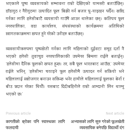
भएकाले पुष्प व्यवसायको सम्भावना राम्रो देखिएको यामसरी बताउँछिन्।
डाँडागुठ र गैरीगुठमा उत्पादित फूल बिक्री गर्न बजार पु-याइरहन पर्दैन। खरिद
गर्नका लागि हलेसीबाटै व्ययसायी गाउँमै आउन थालेका छन्। कतिपय फूल
नगरपालिका, वडा कार्यालय, संघसंस्थाको कार्यक्रममा अतिथिको
स्वागतकाक्रममा खपत हुने गरेको उनीहरु बताउँछन्।
व्यवसायीकरुपमा पुष्पखेती गर्नका लागि महिलाको दुईवटा समूह दर्ता नै
भएको हलेसी तुवाचुङ नगरपालिकाकी उपमेयर बिमला राईले बताईन्।
‘हलेसीमा दैनिक फूलको खपत हुन्छ। तर, सबै फूल भारतबाट आउँछ,’ उपमेयर
राईले भनिन्, ‘हलेसीमा चढाइने फूल हलेसीमै उत्पादन गर्न सकियो भने
महिलालाई स्वरोजगार बनाउन सकिन्छ भनेर हामीले महिलालाई फूलका बेर्ना र
बीउ प्रदान गरेका थियौं। यसबाट दिदीबहिनीले राम्रो आम्दानी लिन थाल्नु
भएको छ।’
Previous article
Next article
कागतीकाे ब्राेका पनि स्वास्थका लागि
अभ्यासको लागि सुरु गरेको फूलखेती
फलदायी
व्यवसायिक बनेपछि विद्यार्थी दंग