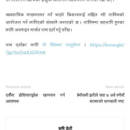
सो तालिममा देशैभका इच्छुक किसानले सहभागिता जनाउन सक्ने छन् ।
व्यवसायिक माछापालन गर्न चाहने किसानलाई लक्षित गरी तालिमको
आयोजना गर्न लागिएको संस्थाले जनाएको छ । तालिममा सहभागि हुनका
लागि अनलाइन मार्फत नाम दर्ता गर्नु पर्नेछ ।
नाम दर्ताका लागि
यो लिंकमा जानुहोला
।
https://forms.gle/
CjgcSnzDa3LhDH498
Previous article
Next article
दशैँमा हाेसियारपूर्वक खानपान गर्न
बेमौसमी झरीले सवा ७ अर्ब रुपैयाँ
आवश्यक
बराबरको धानबाली नष्ट
कृषि डेली