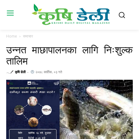
Home
समाचार
उन्नत माछापालनका लागि निःशुल्क
तालिम
𓂃🖊
कृषि डेली
-
२०७८ कार्तिक, ०३ गते