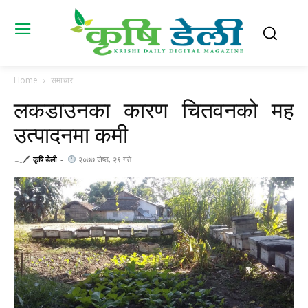
Home
समाचार
लकडाउनका कारण चितवनको मह
उत्पादनमा कमी
𓂃🖊
कृषि डेली
-
२०७७ जेष्ठ, २९ गते