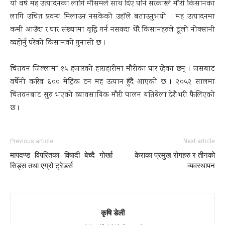
यो वर्ष मह उत्पादनका लागि मौसमले साथ दिए पनि सरकारले मौरी किसानका
लागि उचित प्रवन्ध मिलाउन नसकेको उहाँले बताउनुभयो । मह उत्पादनमा
कमी आउँदा र घार संख्यामा वृद्धि गर्न नसक्दा धेरै किसानहरुले ठूलो नोक्सानी
व्यहोर्नु परेको किसानको गुनासो छ ।
चितवन जिल्लामा १५ हजारको हाराहारीमा मौरीका घार रहेका छन् । जसबाट
वर्षेनी करिव ६०० मेट्रिक टन मह उत्पान हुँदै आएको छ । २०५२ सालमा
चितवनबाट सुरु भएको व्यावसायिक मौरी पालन यतिबेला देशैभरी फैलिएको
छ ।
Previous article
Next article
मापदण्ड विपरितका विषादी बेच्दै गोर्खा
केराका प्रमुख रोगहरु र तीनको
सिड्स तथा एग्रो ट्रेडर्स
व्यवस्थापन
कृषि डेली