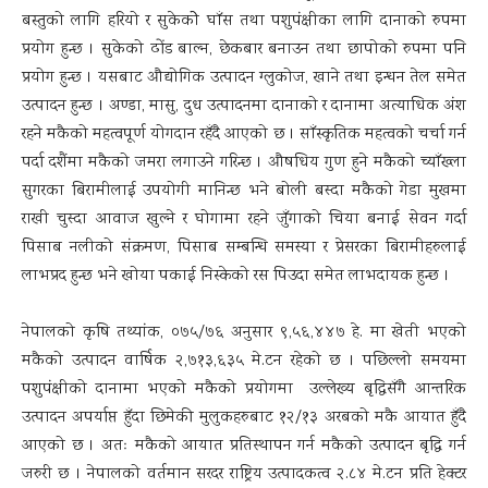
बस्तुको लागि हरियो र सुकेकोे घाँस तथा पशुपंक्षीका लागि दानाको रुपमा
प्रयोग हुन्छ । सुकेको ढोंड बाल्न, छेकबार बनाउन तथा छापोको रुपमा पनि
प्रयोग हुन्छ । यसबाट औद्योगिक उत्पादन ग्लुकोज, खाने तथा इन्धन तेल समेत
उत्पादन हुन्छ । अण्डा, मासु, दुध उत्पादनमा दानाको र दानामा अत्याधिक अंश
रहने मकैको महत्वपूर्ण योगदान रहँदै आएको छ । साँस्कृतिक महत्वको चर्चा गर्न
पर्दा दशैंमा मकैको जमरा लगाउने गरिन्छ । औषधिय गुण हुने मकैको च्याँख्ला
सुगरका बिरामीलाई उपयोगी मानिन्छ भने बोली बस्दा मकैको गेडा मुखमा
राखी चुस्दा आवाज खुल्ने र घोगामा रहने जुँगाको चिया बनाई सेवन गर्दा
पिसाब नलीको संक्रमण, पिसाब सम्बन्धि समस्या र प्रेसरका बिरामीहरुलाई
लाभप्रद हुन्छ भने खोया पकाई निस्केको रस पिउदा समेत लाभदायक हुन्छ ।
नेपालको कृषि तथ्यांक, ०७५/७६ अनुसार ९,५६,४४७ हे. मा खेती भएको
मकैको उत्पादन वार्षिक २,७१३,६३५ मे.टन रहेको छ । पछिल्लो समयमा
पशुपंक्षीको दानामा भएको मकैको प्रयोगमा उल्लेख्य बृद्धिसँगै आन्तरिक
उत्पादन अपर्याप्त हुँदा छिमेकी मुलुकहरुबाट १२/१३ अरबको मकै आयात हुँदै
आएको छ । अतः मकैको आयात प्रतिस्थापन गर्न मकैको उत्पादन बृद्धि गर्न
जरुरी छ । नेपालको वर्तमान सरदर राष्ट्रिय उत्पादकत्व २.८४ मे.टन प्रति हेक्टर