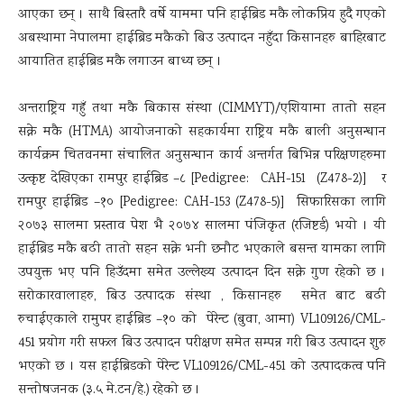
आएका छन् । साथै बिस्तारै वर्षे याममा पनि हाईब्रिड मकै लोकप्रिय हुदै गएको
अबस्थामा नेपालमा हाईब्रिड मकैको बिउ उत्पादन नहुँदा किसानहरु बाहिरबाट
आयातित हाईब्रिड मकै लगाउन बाध्य छन् ।
अन्तराष्ट्रिय गहुँ तथा मकै बिकास संस्था (CIMMYT)/एशियामा तातो सहन
सक्ने मकै (HTMA) आयोजनाको सहकार्यमा राष्ट्रिय मकै बाली अनुसन्धान
कार्यक्रम चितवनमा संचालित अनुसन्धान कार्य अन्तर्गत बिभिन्न परिक्षणहरुमा
उत्कृष्ट देखिएका रामपुर हाईब्रिड –८ [Pedigree: CAH-151 (Z478-2)] र
रामपुर हाईब्रिड –१० [Pedigree: CAH-153 (Z478-5)] सिफारिसका लागि
२०७३ सालमा प्रस्ताव पेश भै २०७४ सालमा पंजिकृत (रजिष्टर्ड) भयो । यी
हाईब्रिड मकै बढी तातो सहन सक्ने भनी छनौट भएकाले बसन्त यामका लागि
उपयुक्त भए पनि हिउँदमा समेत उल्लेख्य उत्पादन दिन सक्ने गुण रहेको छ ।
सरोकारवालाहरु, बिउ उत्पादक संस्था , किसानहरु समेत बाट बढी
रुचाईएकाले रामुपर हाईब्रिड –१० को पेरेन्ट (बुवा, आमा) VL109126/CML-
451 प्रयोग गरी सफल बिउ उत्पादन परीक्षण समेत सम्पन्न गरी बिउ उत्पादन शुरु
भएको छ । यस हाईब्रिडको पेरेन्ट VL109126/CML-451 को उत्पादकत्व पनि
सन्तोषजनक (३.५ मे.टन/हे.) रहेको छ ।