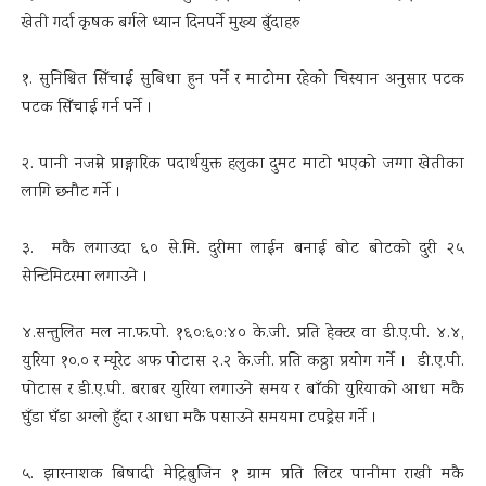
खेती गर्दा कृषक बर्गले ध्यान दिनपर्ने मुख्य बुँदाहरु
१. सुनिश्चित सिँचाई सुबिधा हुन पर्ने र माटोमा रहेको चिस्यान अनुसार पटक
पटक सिँचाई गर्न पर्ने ।
२. पानी नजम्ने प्राङ्गारिक पदार्थयुक्त हलुका दुमट माटो भएको जग्गा खेतीका
लागि छनौट गर्ने ।
३. मकै लगाउदा ६० से.मि. दुरीमा लाईन बनाई बोट बोटको दुरी २५
सेन्टिमिटरमा लगाउने ।
४.सन्तुलित मल ना.फ.पो. १६०:६०:४० के.जी. प्रति हेक्टर वा डी.ए.पी. ४.४,
युरिया १०.० र म्यूरेट अफ पोटास २.२ के.जी. प्रति कठ्ठा प्रयोग गर्ने । डी.ए.पी.
पोटास र डी.ए.पी. बराबर युरिया लगाउने समय र बाँकी युरियाको आधा मकै
घुँडा घँडा अग्लो हुँदा र आधा मकै पसाउने समयमा टपड्रेस गर्ने ।
५. झारनाशक बिषादी मेट्रिबुजिन १ ग्राम प्रति लिटर पानीमा राखी मकै