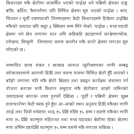
किसानहरु मकै खेतीमा आकर्षित भएको पाईन्छ भने पश्चिमी क्षेत्रका दाङ्ग,
बाँके, बर्दिया, कैलालीमा पनि सिंचित क्षेत्रमा शुरु भएको पाईन्छ । बारा,
चितवन र पूर्वी नवलपरासी जिल्लाहरुमा केही किसानहरुले हिउँदमा हाईब्रिड
मकैको उत्पादन प्रति कठ्ठा ३ क्विन्टल सम्म लिने गरेको पाईन्छ । मध्य पहाडी
क्षेत्रमा भने खेत जग्गामा धान अघि कहिकहि उदाहराणर्थ काभ्रेप्लान्चोक,
रामेछाप, सिन्धुली जिल्लामा वसन्त कालीन मकै सानो क्षेत्रमा लगाउन शुरु
गरीएको छ ।
सम्भावित खाद्य संकट र खाद्यान्न आयात न्यूनीकरणका लागि सम्बद्ध
सरोकारवालाले आगामी हिउँदे तथा वसन्त याममा सिंचित खेती हुँदै आएको र
बाँझो जग्गामा पनि मकै खेती बिस्तार तथा प्रवद्धन कार्यक्रम संचालन गर्न
योजना बनाउन साथै किसान समुदाय मकै खेतीबाट आफ्नो जमिनको
उत्पादकत्व बढाउन तत्पर हुनपर्ने देखिन्छ । पूर्वी र पश्चिमी क्षेत्रमा सुक्ष्म
हावापानीमा केही फरक हुने हुँदा आ–आफ्नो स्थान अनुसार हिउँदे मकैका लागि
तराई तथा भित्री मधेशमा भाद्र १५ देखि मंसिर १५ सम्म र वसन्ते मकैका लागि
माघ १५ देखि फाल्गुण महिनाभर तथा मध्य पहाडका बेशीमा रहेका खेतमा
माघ अन्तिम हप्तादेखि फाल्गुण १५ सम्म वसन्ते मकै लगाउन सकिन्छ ।