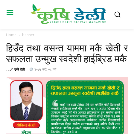
Home
banner
हिउँद तथा वसन्त याममा मकै खेती र
सफलता उन्मुख स्वदेशी हाईब्रिड मकै
𓂃🖊
कृषि डेली
-
२०७७ भदौ, ०८ गते