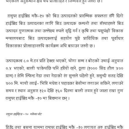
भएकाले अनुसन्धान क्षेत्र थप प्रोत्साहित र जिम्मेवार हुन जरुरी छ ।
रामुपर हाईब्रिड मकै–१० को बिउ उत्पादनको प्रारम्भिक सफलता सँगै दिगो
हाईब्रिड बिउ उत्पादनका लागि बिउ उत्पादक कम्पनी तथा सँस्थाहरुले बिउ
उत्पादन गुणात्मक तथा उल्लेख्य रुपले वृद्धि गर्न र कृषि तथा पशुपंक्षी विकास
मन्त्रालयबाट बिउ उत्पादकलाई सहयोग पुग्ने प्राविधिक तथा पूर्वाधार
विकासका प्रोत्साहानरुपि कार्यक्रम अघि बढाउन जरुरी छ ।
उत्पादकत्व ८.० मे.टन प्रति हेक्टर भएको, घोगा सम्म र बोटको उचाई अनुपात
०.४ भएको, बाली पाकेपछि पनि हरियो रहने, ठूला (१००० सिड ताैल ४००
ग्राम) र सेमि ल्फिन्ट गेडा तथा गेडाको रंग सुन्तले पहेंलो हुने, समुन्दी सतह देखि
७०० मि. माथी तराई– भित्रि मधेश र पहाडका बेसीमा लगाउन सकिने, लगाउने
समय र स्थान अनुसार १२० देखि १६० दिनमा बाली तयार हुने जस्ता राम्रा गुण
रामुपर हाईब्रिड मकै –१० मा बिद्यमान छन् ।
रामुपर हाईब्रिड –१० मकैका वोट
हिउँद तथा बसन्त याममा रामुपर हाईब्रिड मकै –१० लगायत अरु हाईब्रिड मकै