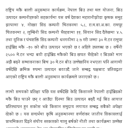
राष्ट्रिय मकै बाली अनुसन्धान कार्यक्रम, नेपाल बिउ तथा मल योजना, बिउ
उत्पादन कम्पनीहरुको सहकार्यमा यस वर्ष देशका महारानीझोडा कृषक समुह
झापामा ४, गोरखा सिड कम्पनी चितवनमा ५.८, रा.म.वा.अ.का. रामपुर
चितवनमा २, लुम्बिनी सिड कम्पनी भैरहवामा ११, सियान सिड दैलेखमा ४.५
तथा यूनिक र पंचशक्ति सिड कम्पनी धनगढीमा २.७ गरी जम्मा ३० मे.टन रामुपर
हाईब्रिड मकै –१० को बीउ उत्पादन भएको छ र अहिले उपलब्ध छ । वर्षेनी
२५०० मे.टन भन्दा बढी हाईब्रिड मकैको बिउ खपत भैरहेको र बिउको माग
अझै बढ्ने सम्भावनाका बिच ३० मे.टन बीउ उल्लेखनिय नभएता पनि आगामी
वर्षदेखि क्रमिक रुपमा उत्पादन बढाउदै जाने सम्बद्ध पक्षबाट प्रतिवद्धता
आएको राष्ट्रिय मकै बाली अनुसन्धान कार्यक्रमले जनाएको छ ।
लामो समयको प्रतिक्षा पछि यस वर्षदेखि केहि किसानले नेपाली हाईब्रिडको
मकै बिउ पाउने छन् र आउँदा दिनमा बिउ उत्पादन बढ्दै गई बिउ आयात
प्रतिस्थापन हुन सकोस भन्ने किसान समुदाय लगायत सम्बद्ध सबैको अपेक्षा
रहेको छ । यस सन्दर्भमा कृषि अनुसन्धानमा वर्णशंकर जातीय विकासलाई
प्राथमिकता दिइने संघीय सरकारको चालु बर्षको नीती तथा कार्यक्रमा उल्लेख