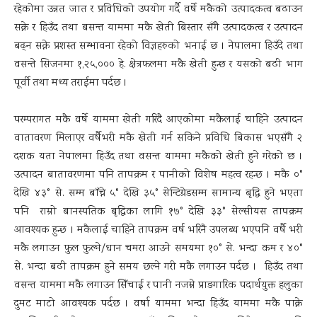
रहेकोमा उन्नत जात र प्रविधिको उपयोग गर्दै वर्षे मकैको उत्पादकत्व बढाउन
सक्ने र हिउँद तथा बसन्त याममा मकै खेती बिस्तार सँगै उत्पादकत्व र उत्पादन
बढ्न सक्ने प्रशस्त सम्भावना रहेको विज्ञहरुको भनाई छ । नेपालमा हिउँदे तथा
वसन्ते सिजनमा १,२५,००० हे. क्षेत्रफलमा मकै खेती हुन्छ र यसको बढी भाग
पूर्वी तथा मध्य तराईमा पर्दछ ।
परम्परागत मकै वर्षे याममा खेती गरिदै आएकोमा मकैलाई चाहिने उत्पादन
वातावरण मिलाएर वर्षैभरी मकै खेती गर्न सकिने प्रविधि बिकास भएसँगै २
दशक यता नेपालमा हिउँद तथा वसन्त याममा मकैको खेती हुने गरेको छ ।
उत्पादन बातावरणमा पनि तापक्रम र पानीको विशेष महत्व रहन्छ । मकै ०°
देखि ४३° से. सम्म बाँच्ने ५° देखि ३५° सेन्टिग्रेडसम्म सामान्य बृद्धि हुने भएता
पनि राम्रो बानस्पतिक बृद्धिका लागि १७° देखि ३३° सेल्सीयस तापक्रम
आवश्यक हुन्छ । मकैलाई चाहिने तापक्रम वर्ष भरिनै उपलब्ध भएपनि वर्षै भरी
मकै लगाउन फुल फुल्ने/धान चमरा आउने समयमा १०° से. भन्दा कम र ४०°
से. भन्दा बढी तापक्रम हुने समय छल्ने गरी मकै लगाउन पर्दछ । हिउँद तथा
वसन्त याममा मकै लगाउन सिँचाई र पानी नजम्ने प्राङगारिक पदार्थयुक्त हलुका
दुमट माटो आवश्यक पर्दछ । वर्षा याममा भन्दा हिउँद याममा मकै पाक्ने