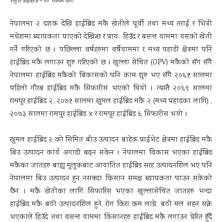
रामुपर हाईब्रिड –१० मकैका घोंगा
नेपालमा २ दशक देखि हाईब्रिड मकै खेतीले पूर्वी तथा मध्य तराई र भित्री
मधेशमा ब्यापकता पाएको देखिन्छ र प्रायः हिउँद र बसन्त याममा यसको खेती
गर्ने गरिएको छ । पछिल्ला वर्षहरुमा वर्षेयाममा र मध्य पहाडी क्षेत्रमा पनि
हाईब्रिड मकै लगाउन शुरु गरिएको छ । खुल्ला सेचित (OPV) मकैको सँग सँगै
नेपालमा हाईब्रिड मकैको बिकासको पनि काम शुरु भए सँगै २०६१ सालमा
पहिलो गौरब हाईब्रिड मकै सिफारीस भएको थियो । त्यस्तै २०६९ सालमा
रामपुर हाईब्रिड २, २०७१ सालमा खुमल हाईब्रिड मकै २ (मध्य पहाडका लागि) ,
२०७३ सालमा रामपुर हाईब्रिड ४ र रामपुर हाईब्रिड ६ सिफारीस भयो ।
खुमल हाईब्रिड २ को सिमित बीउ उत्पादन बाहेक प्राईभेट क्षेत्रमा हाईब्रिड मकै
बिउ उत्पादन कार्य अगाडी बढ्न सकेन । नेपालमा विकास भएका हाईब्रिड
मकैका जातहरु बाह्य मुलुकबाट आयातित हाईब्रिड सरह उत्पादनशिल भए पनि
नेपालमा बिउ उत्पादन हुन नसक्दा किसान समक्ष ब्यापकता पाउन सकेको
छैन । मकै खेतीका लागि सिफारिस भएका खुल्लासेचित जातहरु भन्दा
हाईब्रिड मकै बढी उत्पादनशिल हुने, रोग किरा कम लाग्ने, बढी मल सहन सक्ने
भएकाले हिउँदे तथा वसन्त याममा किसानहरु हाईब्रिड मकै लगाउन प्रेरित हुँदै