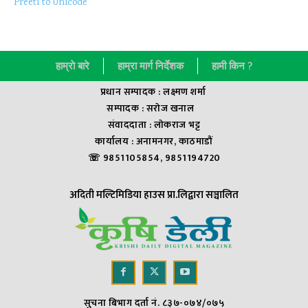
Preeti to Unicode
हाम्राे बारे
हाम्रा मार्ग निर्देशक
हामी किन ?
प्रधान सम्पादक : लक्ष्मण शर्मा
सम्पादक : सराेज खनाल
संवाददाता : लाेकराज भट्ट
कार्यालय : अनामनगर, काठमाडौं
☏ 9851105854, 9851194720
अदिती मल्टिमिडिया हाउस प्रा.लिद्वारा सञ्चालित
सुचना बिभाग दर्ता नं. ८३७-०७४/०७५