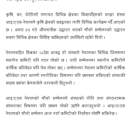
नयाँ नेतृत्व चयन हुन लागेको हो ।
कृषि, वन, भेटेरीनरी लगायत विभिन्न क्षेत्रका विद्यार्थीहरुको साझा संस्था
आइ.ए.एस नेपालले कृषि क्षेत्रको प्रवद्धनका लागि विभिन्न कार्यक्रम गर्दै आएको
छ । असार २७ गते औपचारिक उद्घाटन भएको चौथो सम्मेलनको उद्घाटन
सत्रमा विभिन्न क्षेत्रका विशिष्ट व्यक्तिहरुको उपस्थिती रहकेो थियो ।
नेपालसहित विश्वका ५८देश आवद्ध यो संस्थाले नेपालका विभिन्न जिल्लामा
स्थानीय कमिटी पनि गठन गरेको छ । जारी सम्मेलनमा स्थानीय कमिटीले
वार्षिक प्रतिवेदन पनि पेस गरेका छन् । सम्मेलनमा नेसनल कमिटीको वार्षिक
प्रतिवेदन तथा आगमी रणनीतिका विषयमा पनि छलफल सकिएको संस्थाकी
सदस्य प्रशंसा बेलवासेले जानकारी दिनुभयो ।
आइ.ए.एस नेपालको चौथो सम्मेलनले संस्थाको नीति तथा संगठनात्मक
संरचनाका विषयमा पनि छफल गरेको उहाँले बताउनुभयो । आइ।ए।एस
नेपालको चौथो सम्मेलन आज नयाँ कमिटीको निर्वाचन गरेसँगै सकिनेछ ।