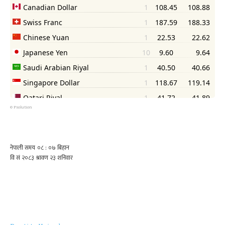
©
Psolution