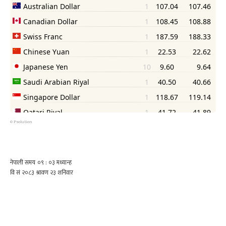
©
Psolution