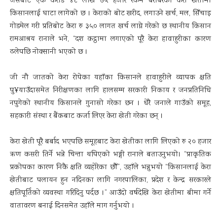
जसबाट एक करोड ४८ लाख ७५ हजार रकम बराबरको केरा खेतीमा
किसानलाई घाटा लागेको छ । केराको बोट खरीद, लगाउने खर्च, मल, सिँचाइ
गोडमेल गरी प्रतिबोट केरा रु ३५० लागत खर्च लाग्ने गरेको छ स्थानीय किसान
रामआश्रय रानाले भने, “दश कट्ठामा लगाएको पूरै केरा हावाहुरीका कारण
ढलेपछि नोक्सानी भएको छ ।
जी नौ जातको केरा रोपेका यहाँका किसानले हावाहुरीले व्यापक क्षति
पु¥याउँदासमेत निरीक्षणका लागि हालसम्म सरकारी निकाय र जनप्रतिनिधि
नपुगेको स्थानीय किसानले गुनासो गरेका छन । धेरै जनाले गाउँको समूह,
सहकारी संस्था र बैंकबाट कर्जा लिएर केरा खेती गरेका छन् ।
केरा खेती पूरै बर्बाद भएपछि समूहबाट केरा खेतीका लागि लिएको रु २० हजार
ऋण कसरी तिर्ने भन्ने चिन्ता थपिएको भङ्गी रानाले बताउनुभयो। “प्राकृतिक
प्रकोपका कारण निकै क्षति व्यहोरेका छौँ”, उहाँले भन्नुभयो “किसानलाई केरा
खेतीबाट पलायन हुन नदिनका लागि नगरपालिका, प्रदेश र केन्द्र सरकारले
क्षतिपूर्तिको व्यवस्था गरिदिनु पर्दछ ।” आउँदो वर्षदेखि केरा खेतीमा बीमा गर्ने
वातावरण बनाई दिनसमेत उहाँले माग गर्नुभयो ।