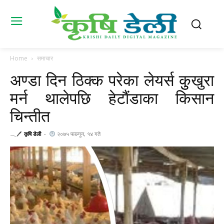
Home
समाचार
अण्डा दिन ठिक्क परेका लेयर्स कुुखुरा
मर्न थालेपछि हेटाैंडाका किसान
चिन्तीत
𓂃🖊
कृषि डेली
-
२०७५ फाल्गुन, १४ गते