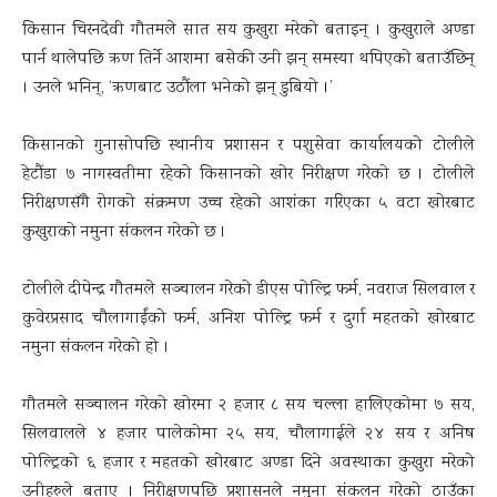
किसान चिरनदेवी गौतमले सात सय कुखुरा मरेको बताइन् । कुखुराले अण्डा
पार्न थालेपछि ऋण तिर्ने आशमा बसेकी उनी झन् समस्या थपिएको बताउँछिन्
। उनले भनिन्, ‘ऋणबाट उठौंला भनेको झन् डुबियो ।’
किसानको गुनासोपछि स्थानीय प्रशासन र पशुसेवा कार्यालयको टोलीले
हेटौंडा ७ नागस्वतीमा रहेको किसानको खोर निरीक्षण गरेको छ । टोलीले
निरीक्षणसँगै रोगको संक्रमण उच्च रहेको आशंका गरिएका ५ वटा खोरबाट
कुखुराको नमुना संकलन गरेको छ ।
टोलीले दीपेन्द्र गौतमले सञ्चालन गरेको डीएस पोल्ट्रि फर्म, नवराज सिलवाल र
कुवेरप्रसाद चौलागाईंको फर्म, अनिश पोल्ट्रि फर्म र दुर्गा महतको खोरबाट
नमुना संकलन गरेको हो ।
गौतमले सञ्चालन गरेको खोरमा २ हजार ८ सय चल्ला हालिएकोमा ७ सय,
सिलवालले ४ हजार पालेकोमा २५ सय, चौलागाईले २४ सय र अनिष
पोल्ट्रिको ६ हजार र महतको खोरबाट अण्डा दिने अवस्थाका कुखुरा मरेको
उनीहरुले बताए । निरीक्षणपछि प्रशासनले नमुना संकलन गरेको ठाउँका