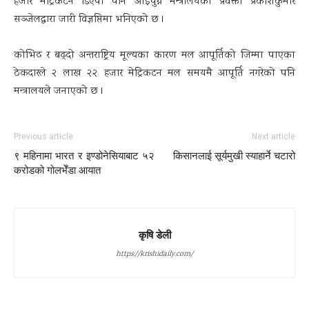
हजार मेट्रिकटन डिएपी पनि आइपुग्ने मन्त्रालयका प्रवक्ता प्रकाशकुमार
सञ्जेलद्वारा जारी विज्ञप्तिमा भनिएको छ ।
कोभिढ र बढ्दो अन्तराष्ट्रिय मूल्यका कारण मल आपूर्तिको जिम्मा पाएका
ठेकदारले २ लाख २२ हजार मेट्रिकटन मल समयमै आपूर्ति नगरेको पनि
मन्त्रालयले जनाएको छ ।
Previous article
Next article
९ महिनामा भारत र इण्डोनेसियाबाट ५२
किसानलाई सूर्यमुखी स्याहार्ने चटारो
करोडको गोलभेँडा आयात
कृषि डेली
https://krishidaily.com/