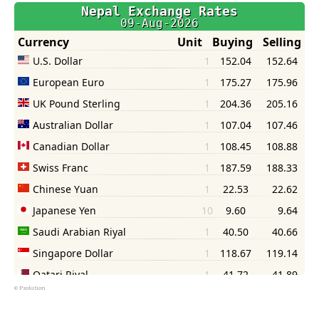
©
Psolution