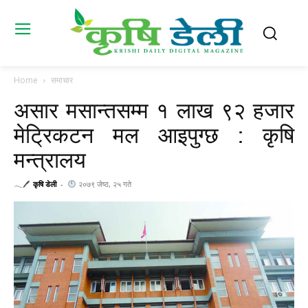
Home
समाचार
असार मसान्तसम्म १ लाख ९२ हजार
मेट्रिकटन मल आइपुग्छ : कृषि
मन्त्रालय
𓂃🖊
कृषि डेली
-
२०७९ जेष्ठ, २५ गते