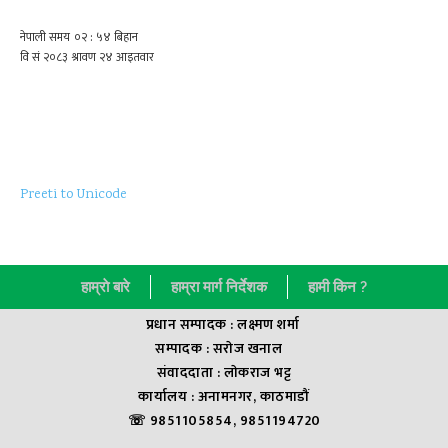
Preeti to Unicode
हाम्राे बारे
हाम्रा मार्ग निर्देशक
हामी किन ?
प्रधान सम्पादक : लक्ष्मण शर्मा
सम्पादक : सराेज खनाल
संवाददाता : लाेकराज भट्ट
कार्यालय : अनामनगर, काठमाडौं
☏ 9851105854, 9851194720