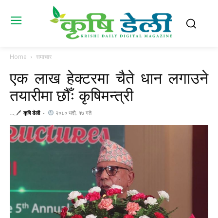
Home
समाचार
एक लाख हेक्टरमा चैते धान लगाउने
तयारीमा छौँः कृषिमन्त्री
𓂃🖊
कृषि डेली
-
२०८० भदौ, १७ गते