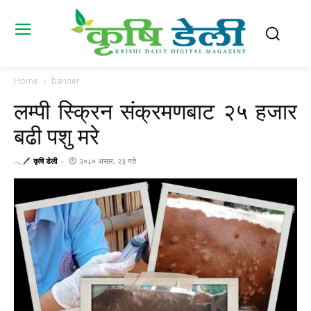
Home
banner
लम्पी स्क्रिन संक्रमणबाट २५ हजार
बढी पशु मरे
𓂃🖊
कृषि डेली
-
२०८० असार, २३ गते