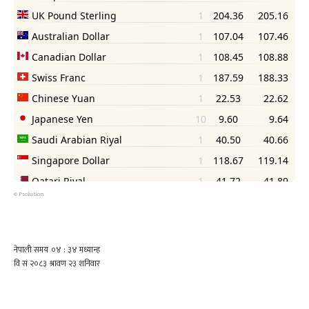
©
Psolution