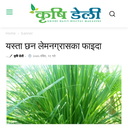
Home
banner
यस्ता छन लेमनग्रासका फाइदा
𓂃🖊
कृषि डेली
-
२०७५ मंसिर, १९ गते