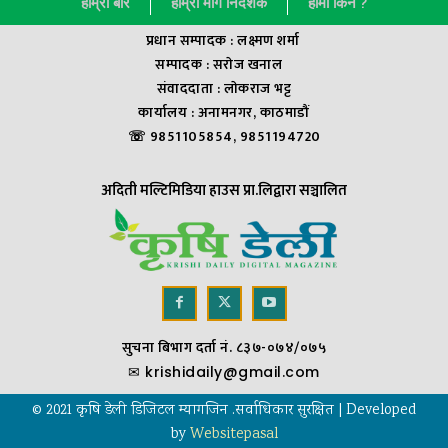
हाम्राे बारे
हाम्रा मार्ग निर्देशक
हामी किन ?
प्रधान सम्पादक : लक्ष्मण शर्मा
सम्पादक : सराेज खनाल
संवाददाता : लाेकराज भट्ट
कार्यालय : अनामनगर, काठमाडौं
☏ 9851105854, 9851194720
अदिती मल्टिमिडिया हाउस प्रा.लिद्वारा सञ्चालित
सुचना बिभाग दर्ता नं. ८३७-०७४/०७५
✉
krishidaily@gmail.com
© 2021 कृषि डेली डिजिटल म्यागजिन .सर्वाधिकार सुरक्षित | Developed
by
Websitepasal