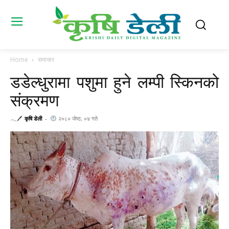
Home
समाचार
डडेल्धुरामा पशुमा हुने लम्पी स्किनको
संक्रमण
𓂃🖊
कृषि डेली
-
२०८० जेष्ठ, ०४ गते